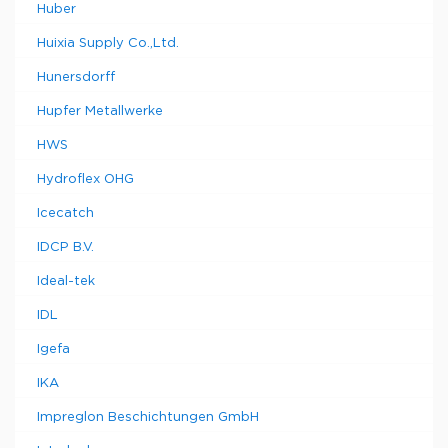
Huber
Huixia Supply Co.,Ltd.
Hunersdorff
Hupfer Metallwerke
HWS
Hydroflex OHG
Icecatch
IDCP B.V.
Ideal-tek
IDL
Igefa
IKA
Impreglon Beschichtungen GmbH