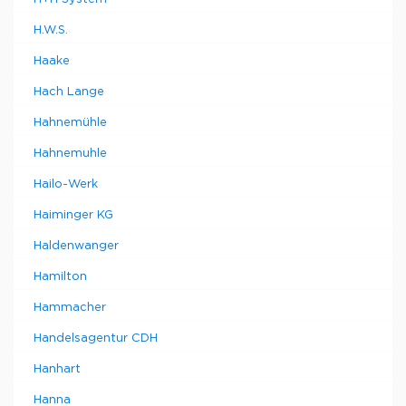
H.W.S.
Haake
Hach Lange
Hahnemühle
Hahnemuhle
Hailo-Werk
Haiminger KG
Haldenwanger
Hamilton
Hammacher
Handelsagentur CDH
Hanhart
Hanna