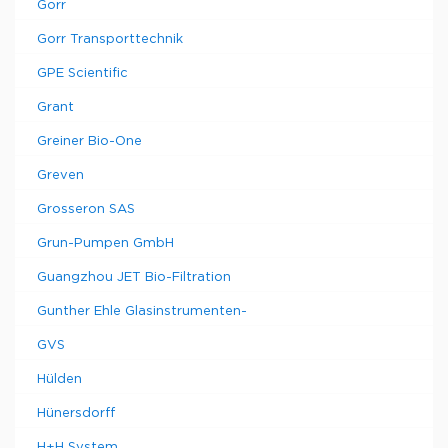
Gorr
Gorr Transporttechnik
GPE Scientific
Grant
Greiner Bio-One
Greven
Grosseron SAS
Grun-Pumpen GmbH
Guangzhou JET Bio-Filtration
Gunther Ehle Glasinstrumenten-
GVS
Hülden
Hünersdorff
H+H System