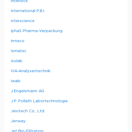
Interlock
International P.B.I.
interscience
IphaS Pharma-Verpackung
Irmeco
Ismatec
Isolab
IVA-Analysentechnik
Iwaki
J.Engelsmann AG
J.P. Pollath Labortechnologie
Jeiotech Co., Ltd.
Jenway
Jet Bio-Filtration