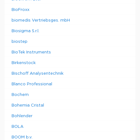
BioFroxx
biomedis Vertriebsges. mbH
Biosigma S.r.l.
biostep
BioTek Instruments
Birkenstock
Bischoff Analysentechnik
Blanco Professional
Bochem
Bohemia Cristal
Bohlender
BOLA
BOOM b.v.