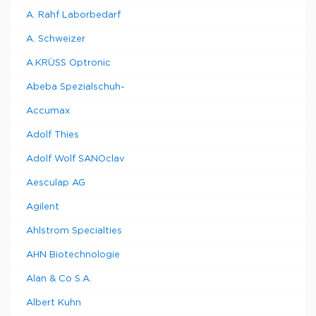
A. Rahf Laborbedarf
A. Schweizer
A.KRÜSS Optronic
Abeba Spezialschuh-
Accumax
Adolf Thies
Adolf Wolf SANOclav
Aesculap AG
Agilent
Ahlstrom Specialties
AHN Biotechnologie
Alan & Co S.A.
Albert Kuhn