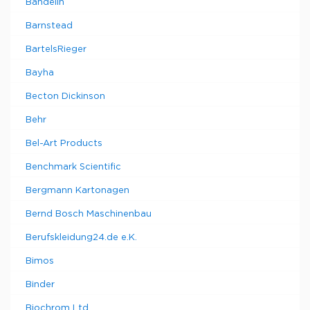
Bandelin
Barnstead
BartelsRieger
Bayha
Becton Dickinson
Behr
Bel-Art Products
Benchmark Scientific
Bergmann Kartonagen
Bernd Bosch Maschinenbau
Berufskleidung24.de e.K.
Bimos
Binder
Biochrom Ltd.