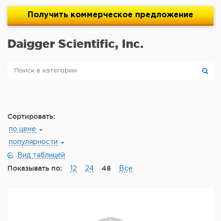
Получить
коммерческое
предложение
Daigger Scientific, Inc.
Сортировать:
по цене
популярности
Вид таблицей
Показывать по:
48
12
24
Все