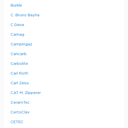
Burkle
C. Bruno Bayha
C.Giese
Camag
Campingaz
Cancarb
Carbolite
Carl Roth
Carl Zeiss
CAT M. Zipperer
CeramTec
CertoClav
CETEC