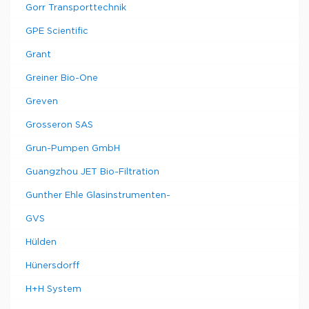
Gorr Transporttechnik
GPE Scientific
Grant
Greiner Bio-One
Greven
Grosseron SAS
Grun-Pumpen GmbH
Guangzhou JET Bio-Filtration
Gunther Ehle Glasinstrumenten-
GVS
Hülden
Hünersdorff
H+H System