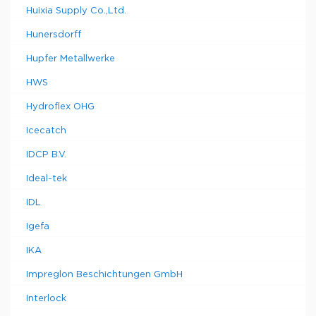
Huixia Supply Co.,Ltd.
Hunersdorff
Hupfer Metallwerke
HWS
Hydroflex OHG
Icecatch
IDCP B.V.
Ideal-tek
IDL
Igefa
IKA
Impreglon Beschichtungen GmbH
Interlock