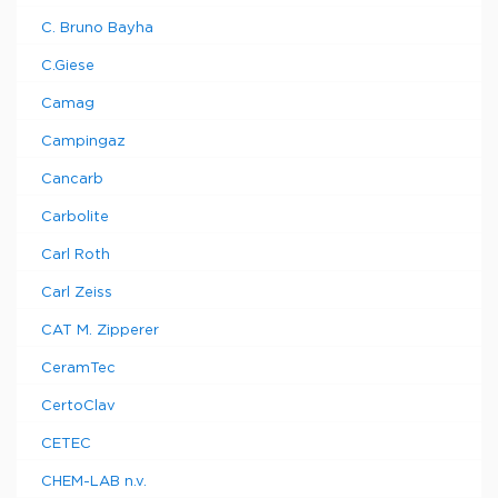
C. Bruno Bayha
C.Giese
Camag
Campingaz
Cancarb
Carbolite
Carl Roth
Carl Zeiss
CAT M. Zipperer
CeramTec
CertoClav
CETEC
CHEM-LAB n.v.