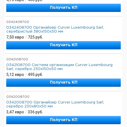
Получить КП
0342408700
0342408700 Органайзер Curver Luxembourg Sarl,
серебристый 380x150x50 мм
7,50
евро
/
725
руб.
Получить КП
0342108700
0342108700 Система организации Curver Luxembourg
Sarl, серебро 230x150x50 мм
5,12
евро
/
495
руб.
Получить КП
0342008700
0342008700 Органайзер Curver Luxembourg Sarl,
серебро 230x80x50 мм
3,47
евро
/
336
руб.
Получить КП