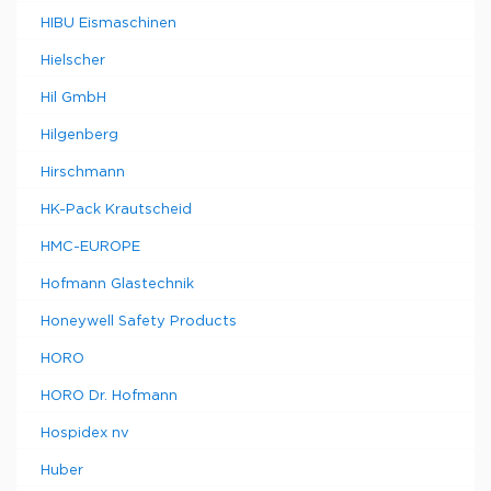
HIBU Eismaschinen
Hielscher
Hil GmbH
Hilgenberg
Hirschmann
HK-Pack Krautscheid
HMC-EUROPE
Hofmann Glastechnik
Honeywell Safety Products
HORO
HORO Dr. Hofmann
Hospidex nv
Huber