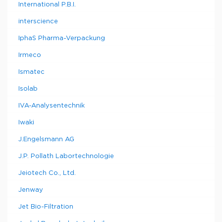
International P.B.I.
interscience
IphaS Pharma-Verpackung
Irmeco
Ismatec
Isolab
IVA-Analysentechnik
Iwaki
J.Engelsmann AG
J.P. Pollath Labortechnologie
Jeiotech Co., Ltd.
Jenway
Jet Bio-Filtration