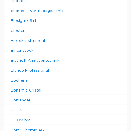
BioFroxx
biomedis Vertriebsges. mbH
Biosigma S.r.l.
biostep
BioTek Instruments
Birkenstock
Bischoff Analysentechnik
Blanco Professional
Bochem
Bohemia Cristal
Bohlender
BOLA
BOOM b.v.
Borer Chemie AG