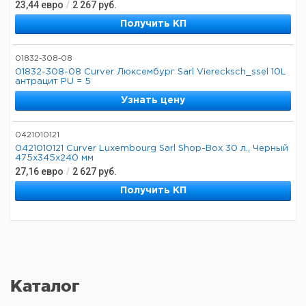
23,44
евро
/
2 267
руб.
Получить КП
01832-308-08
01832-308-08 Curver Люксембург Sarl Vierecksch_ssel 10L
антрацит PU = 5
Узнать цену
0421010121
0421010121 Curver Luxembourg Sarl Shop-Box 30 л., Черный
475x345x240 мм
27,16
евро
/
2 627
руб.
Получить КП
Каталог