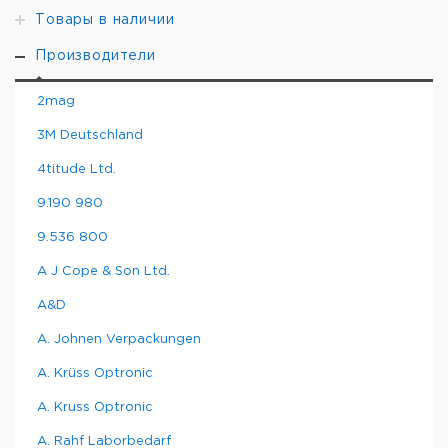
Товары в наличии
Производители
2mag
3M Deutschland
4titude Ltd.
9.190 980
9.536 800
A J Cope & Son Ltd.
A&D
A. Johnen Verpackungen
A. Krüss Optronic
A. Kruss Optronic
A. Rahf Laborbedarf