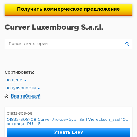
Получить
коммерческое
предложение
Curver Luxembourg S.a.r.l.
Сортировать:
по цене
популярности
Вид таблицей
01832-308-08
01832-308-08 Curver Люксембург Sarl Vierecksch_ssel 10L
антрацит PU = 5
Узнать цену