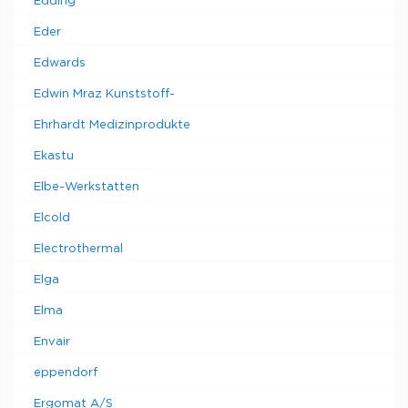
Edding
Eder
Edwards
Edwin Mraz Kunststoff-
Ehrhardt Medizinprodukte
Ekastu
Elbe-Werkstatten
Elcold
Electrothermal
Elga
Elma
Envair
eppendorf
Ergomat A/S