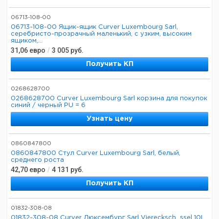
06713-108-00
06713-108-00 Ящик-ящик Curver Luxembourg Sarl,
серебристо-прозрачный маленький, с узким, высоким
ящиком,...
31,06
евро
/
3 005
руб.
Получить КП
0268628700
0268628700 Curver Luxembourg Sarl корзина для покупок
синий / черный PU = 6
Узнать цену
0860847800
0860847800 Стул Curver Luxembourg Sarl, белый,
среднего роста
42,70
евро
/
4 131
руб.
Получить КП
01832-308-08
01832-308-08 Curver Люксембург Sarl Vierecksch_ssel 10L