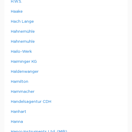
H.W.S.
Haake
Hach Lange
Hahnemühle
Hahnemuhle
Hailo-Werk
Haiminger KG
Haldenwanger
Hamilton
Hammacher
Handelsagentur CDH
Hanhart
Hanna
Hanoi-Instruments Ltd. (Milli)