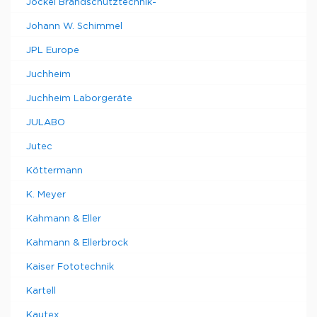
Jockel Brandschutztechnik-
Johann W. Schimmel
JPL Europe
Juchheim
Juchheim Laborgeräte
JULABO
Jutec
Köttermann
K. Meyer
Kahmann & Eller
Kahmann & Ellerbrock
Kaiser Fototechnik
Kartell
Kautex