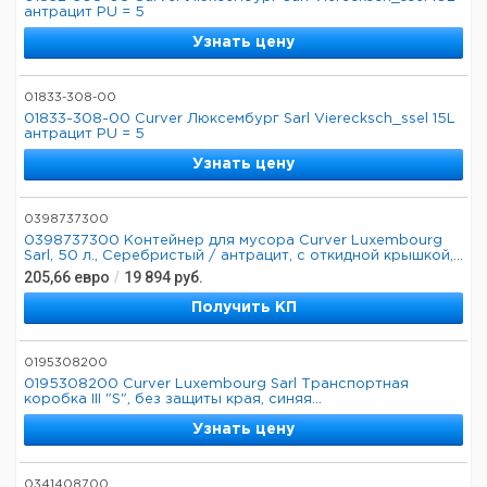
антрацит PU = 5
Узнать цену
01833-308-00
01833-308-00 Curver Люксембург Sarl Vierecksch_ssel 15L
антрацит PU = 5
Узнать цену
0398737300
0398737300 Контейнер для мусора Curver Luxembourg
Sarl, 50 л., Серебристый / антрацит, с откидной крышкой,...
205,66
евро
/
19 894
руб.
Получить КП
0195308200
0195308200 Curver Luxembourg Sarl Транспортная
коробка III "S", без защиты края, синяя...
Узнать цену
0341408700