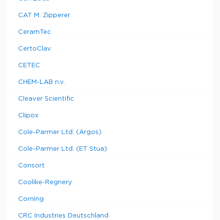
CAT M. Zipperer
CeramTec
CertoClav
CETEC
CHEM-LAB n.v.
Cleaver Scientific
Clipox
Cole-Parmer Ltd. (Argos)
Cole-Parmer Ltd. (ET Stua)
Consort
Coolike-Regnery
Corning
CRC Industries Deutschland