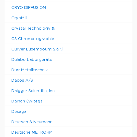
CRYO DIFFUSION
CryoMill
Crystal Technology &
CS Chromatographie
Curver Luxembourg S.a.r.l.
Dülabo Laborgeräte
Dürr Metalltechnik
Dacos A/S
Daigger Scientific, Inc.
Daihan (Witeg)
Desaga
Deutsch & Neumann
Deutsche METROHM