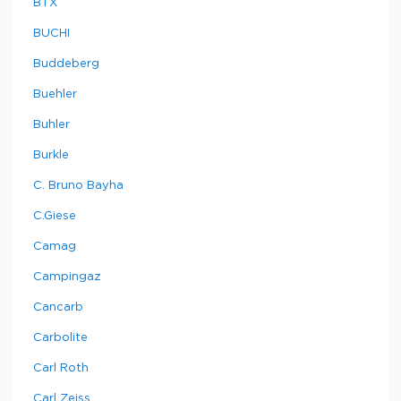
BTX
BUCHI
Buddeberg
Buehler
Buhler
Burkle
C. Bruno Bayha
C.Giese
Camag
Campingaz
Cancarb
Carbolite
Carl Roth
Carl Zeiss