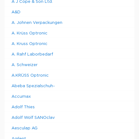
A J Cope & Son Ltd.
A&D
A. Johnen Verpackungen
A. Krüss Optronic
A. Kruss Optronic
A. Rahf Laborbedarf
A. Schweizer
A.KRÜSS Optronic
Abeba Spezialschuh-
Accumax
Adolf Thies
Adolf Wolf SANOclav
Aesculap AG
Agilent