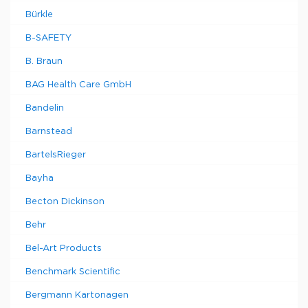
Bürkle
B-SAFETY
B. Braun
BAG Health Care GmbH
Bandelin
Barnstead
BartelsRieger
Bayha
Becton Dickinson
Behr
Bel-Art Products
Benchmark Scientific
Bergmann Kartonagen