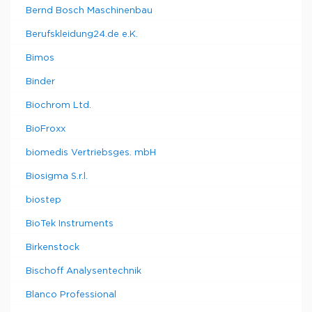
Bernd Bosch Maschinenbau
Berufskleidung24.de e.K.
Bimos
Binder
Biochrom Ltd.
BioFroxx
biomedis Vertriebsges. mbH
Biosigma S.r.l.
biostep
BioTek Instruments
Birkenstock
Bischoff Analysentechnik
Blanco Professional