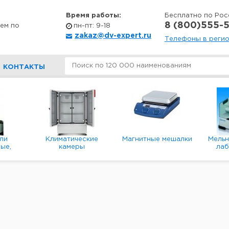
Время работы:
Бесплатно по Рос
8 (800)555-5
ем по
пн-пт: 9-18
zakaz@dv-expert.ru
Телефоны в реги
КОНТАКТЫ
ли
Климатические
Магнитные мешалки
Мель
ые,
камеры
ла
е,
пл
ые