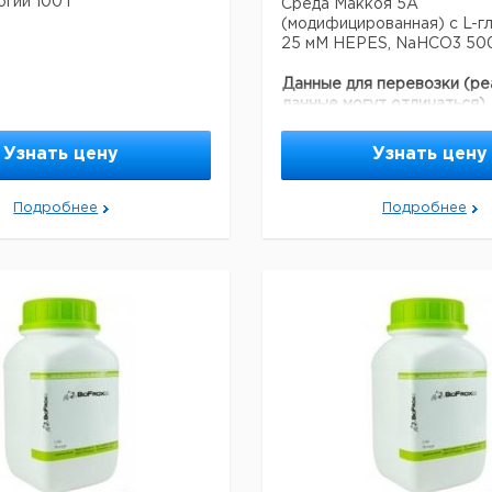
гии 100 г
Среда Маккоя 5А
(модифицированная) с L-г
25 мМ HEPES, NaHCO3 50
Данные для перевозки (ре
данные могут отличаться)
Узнать цену
Узнать цену
Подробнее
Подробнее