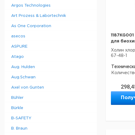
Argos Technologies
Art Prozess & Labortechnik
As One Corporation
1187KG001
asecos
для биохи
ASPURE
Холин хлор
67-48-1
Atago
Техническ
Aug. Hulden
Количеств
Aug.Schwan
298,4
Axel von Gunten
Данные дл
данные мог
Полу
Bühler
Bürkle
B-SAFETY
B. Braun