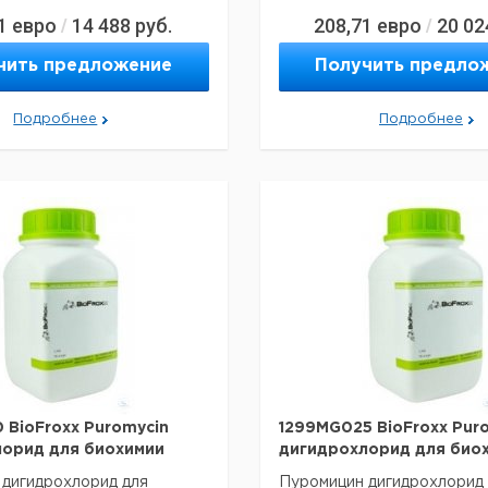
1
евро
14 488
руб.
208,71
евро
20 02
/
/
я перевозки (реальные
Данные для перевозки (ре
ут отличаться)
данные могут отличаться)
чить предложение
Получить предло
Подробнее
Подробнее
 BioFroxx Puromycin
1299MG025 BioFroxx Pur
орид для биохимии
дигидрохлорид для био
дигидрохлорид для
Пуромицин дигидрохлорид 