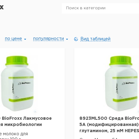
x
по цене
популярности
Вид таблицей
 BioFroxx Лакмусовое
8923ML500 Среда BioFr
ля микробиологии
5А (модифицированная) 
глутамином, 25 мМ HEPE
е молоко для