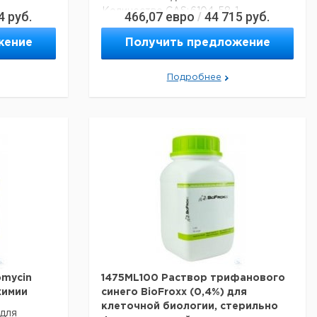
Количество CAS:
6104-58-1
4
руб.
466,07
евро
44 715
руб.
/
альные
жение
Получить предложение
Данные для перевозки (реальные
данные могут отличаться)
Подробнее
omycin
1475ML100 Раствор трифанового
химии
синего BioFroxx (0,4%) для
клеточной биологии, стерильно
для