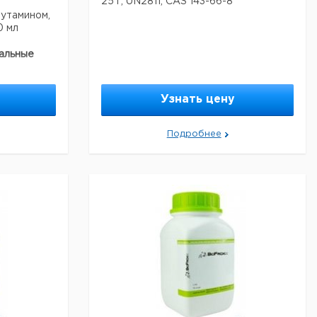
25 г, UN2811, CAS 143-66-8
лутамином,
0 мл
альные
Узнать цену
Подробнее