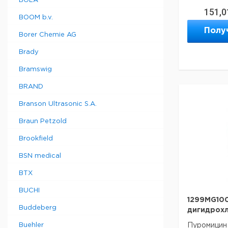
BOLA
151,0
Данные дл
BOOM b.v.
данные мог
Полу
Borer Chemie AG
Brady
Bramswig
BRAND
Branson Ultrasonic S.A.
Braun Petzold
Brookfield
BSN medical
BTX
BUCHI
1299MG100
Buddeberg
дигидрохл
Buehler
Пуромицин 