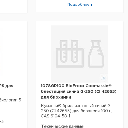
данные могут отличаться)
Подробнее
PS для
1078GR100 BioFroxx Coomassie®
блестящий синий G-250 (CI 42655)
для биохимии
биологии 5
Кумасси® бриллиантовый синий G-
250 (CI 42655) для биохимии 100 г,
CAS 6104-58-1
-3
Технические данные: