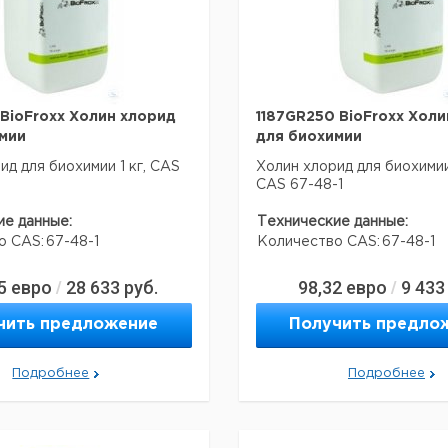
 BioFroxx Холин хлорид
1187GR250 BioFroxx Холи
мии
для биохимии
ид для биохимии 1 кг, CAS
Холин хлорид для биохимии
CAS 67-48-1
ие данные:
Технические данные:
о CAS:
67-48-1
Количество CAS:
67-48-1
5
евро
28 633
руб.
98,32
евро
9 433
/
/
я перевозки (реальные
Данные для перевозки (ре
ут отличаться)
данные могут отличаться)
чить предложение
Получить предло
Подробнее
Подробнее