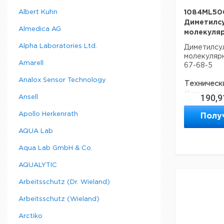
Albert Kuhn
1084ML500
Диметилс
Almedica AG
молекуля
Alpha Laboratories Ltd.
Диметилсу
молекулярн
Amarell
67-68-5
Analox Sensor Technology
Техническ
Количеств
190,9
Ansell
Apollo Herkenrath
Полу
Данные дл
данные мог
AQUA Lab
Aqua Lab GmbH & Co.
AQUALYTIC
Arbeitsschutz (Dr. Wieland)
Arbeitsschutz (Wieland)
Arctiko