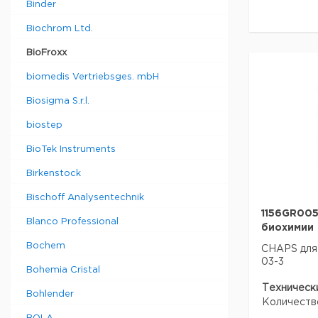
Binder
Biochrom Ltd.
BioFroxx
biomedis Vertriebsges. mbH
Biosigma S.r.l.
biostep
BioTek Instruments
Birkenstock
Bischoff Analysentechnik
1156GR005
Blanco Professional
биохимии
Bochem
CHAPS для 
03-3
Bohemia Cristal
Техническ
Bohlender
Количеств