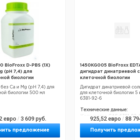
 BioFroxx D-PBS (1X)
1450KG005 BioFroxx EDT
g (pH 7,4) для
дигидрат динатриевой с
рной биологии
клеточной биологии
без Ca и Mg (pH 7,4) для
Дигидрат динатриевой со
ой биологии 500 мл
для клеточной биологии 5 
6381-92-6
Технические данные:
Количество CAS:
6381-92-
2
евро
3 609
руб.
925,52
евро
88 79
/
/
чить предложение
Получить предло
Данные для перевозки (ре
данные могут отличаться)