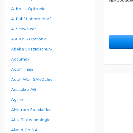
микробиоло
A. Kruss Optronic
A. Rahf Laborbedarf
A. Schweizer
A.KRÜSS Optronic
Abeba Spezialschuh-
Accumax
Adolf Thies
Adolf Wolf SANOclav
Aesculap AG
Agilent
Ahlstrom Specialties
AHN Biotechnologie
Alan & Co S.A.