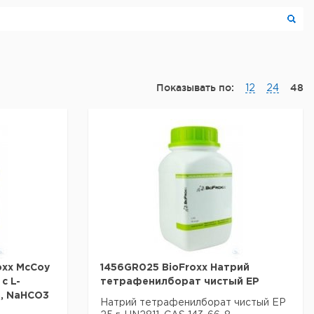
Показывать по:
48
12
24
oxx McCoy
1456GR025 BioFroxx Натрий
с L-
тетрафенилборат чистый EP
S, NaHCO3
Натрий тетрафенилборат чистый EP