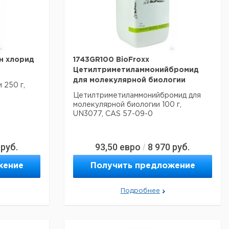
н хлорид
1743GR100 BioFroxx
Цетилтриметиламмонийбромид
для молекулярной биологии
 250 г,
Цетилтриметиламмонийбромид для
молекулярной биологии 100 г,
UN3077, CAS 57-09-0
руб.
93,50
евро
8 970
руб.
/
альные
жение
Получить предложение
Подробнее