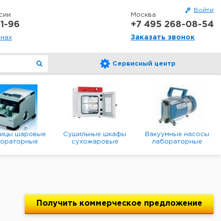
Войти
сии
Москва
1-96
+7 495 268-08-54
Заказать звонок
онах
Сервисный центр
ницы шаровые
Сушильные шкафы
Вакуумные насосы
бораторные
сухожаровые
лабораторные
анетарные
лабораторные
диафрагменные
мембранные
Получить
коммерческое
предложение