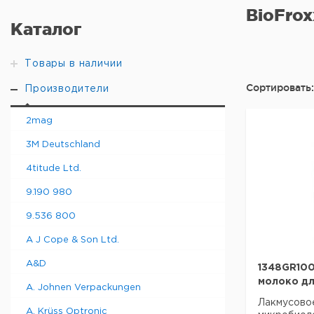
BioFrox
Каталог
Товары в наличии
Сортировать:
Производители
2mag
3M Deutschland
4titude Ltd.
9.190 980
9.536 800
A J Cope & Son Ltd.
A&D
1348GR100
молоко д
A. Johnen Verpackungen
Лакмусово
A. Krüss Optronic