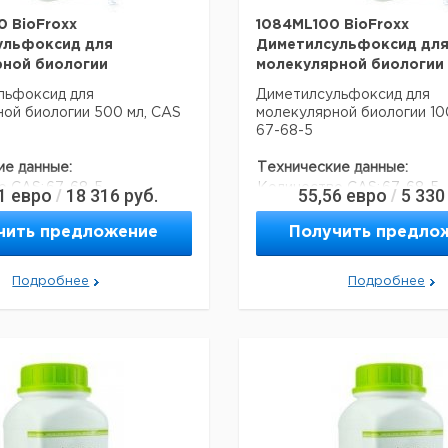
 BioFroxx
1084ML100 BioFroxx
ульфоксид для
Диметилсульфоксид дл
рной биологии
молекулярной биологии
льфоксид для
Диметилсульфоксид для
ой биологии 500 мл, CAS
молекулярной биологии 10
67-68-5
ие данные:
Технические данные:
о CAS:
67-68-5
Количество CAS:
67-68-5
1
евро
18 316
руб.
55,56
евро
5 330
/
/
чить предложение
Получить предло
я перевозки (реальные
Данные для перевозки (ре
ут отличаться)
данные могут отличаться)
Подробнее
Подробнее