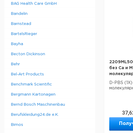
BAG Health Care GmbH
Bandelin
Barnstead
BartelsRieger
Bayha
Becton Dickinson
2209ML500
Behr
без Ca и M
молекуля
Bel-Art Products
D-PBS (1X) 
Benchmark Scientific
молекулярн
Bergmann Kartonagen
Bernd Bosch Maschinenbau
37,6
Berufskleidung24.de e.K.
Полу
Bimos