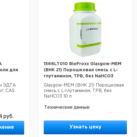
A
1566LT010 BioFroxx Glasgow-MEM
оли для
(BHK 21) Порошковая смесь с L-
глутамином, TPB, без NaHCO3
ли ЭДТА
Glasgow-MEM (BHK 21) Порошковая
кг, CAS
смесь с L-глутамином, TPB, без
NaHCO3 10 л
Технические данные:
6
Транспортная
Мокрый
4
руб.
охлаждающая жидкость:
лед
Узнать цену
жение
альные
Данные для перевозки (реальные