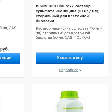
1961ML050 BioFroxx Раствор
я
сульфата неомицина (10 мг / мл),
стерильный для клеточной
биологии
0 мл, CAS
Раствор неомицина сульфата (10 мг /
мл) стерильный для клеточной
биологии 50 мл, CAS 1405-10-3
руб.
Узнать цену
жение
альные
Подробнее