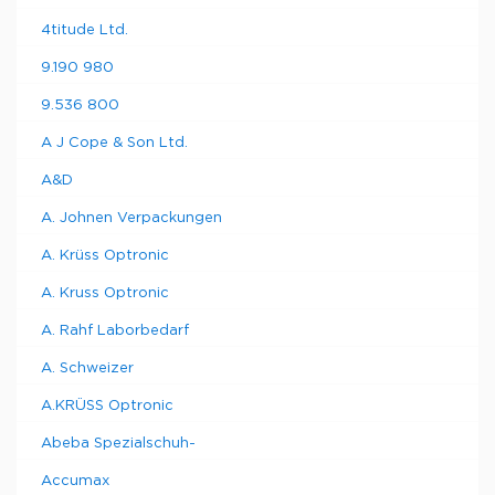
4titude Ltd.
9.190 980
9.536 800
A J Cope & Son Ltd.
A&D
A. Johnen Verpackungen
A. Krüss Optronic
A. Kruss Optronic
A. Rahf Laborbedarf
A. Schweizer
A.KRÜSS Optronic
Abeba Spezialschuh-
Accumax