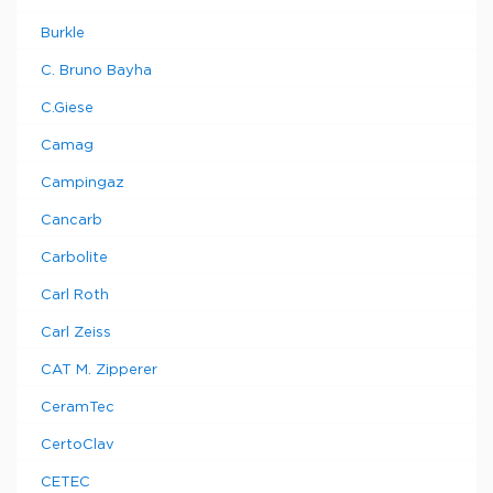
Burkle
C. Bruno Bayha
C.Giese
Camag
Campingaz
Cancarb
Carbolite
Carl Roth
Carl Zeiss
CAT M. Zipperer
CeramTec
CertoClav
CETEC