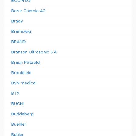
BOOM b.v.
Borer Chemie AG
Brady
Bramswig
BRAND
Branson Ultrasonic S.A.
Braun Petzold
Brookfield
BSN medical
BTX
BUCHI
Buddeberg
Buehler
Buhler