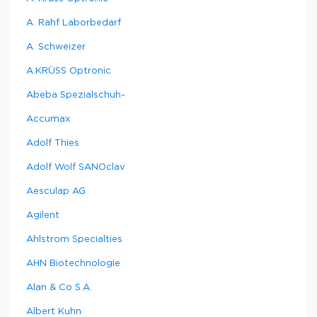
A. Rahf Laborbedarf
A. Schweizer
A.KRÜSS Optronic
Abeba Spezialschuh-
Accumax
Adolf Thies
Adolf Wolf SANOclav
Aesculap AG
Agilent
Ahlstrom Specialties
AHN Biotechnologie
Alan & Co S.A.
Albert Kuhn