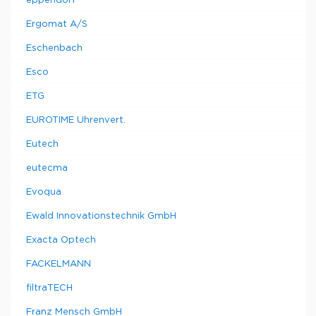
eppendorf
Ergomat A/S
Eschenbach
Esco
ETG
EUROTIME Uhrenvert.
Eutech
eutecma
Evoqua
Ewald Innovationstechnik GmbH
Exacta Optech
FACKELMANN
filtraTECH
Franz Mensch GmbH