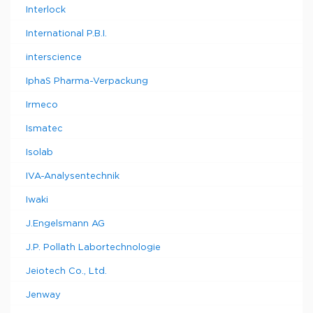
Interlock
International P.B.I.
interscience
IphaS Pharma-Verpackung
Irmeco
Ismatec
Isolab
IVA-Analysentechnik
Iwaki
J.Engelsmann AG
J.P. Pollath Labortechnologie
Jeiotech Co., Ltd.
Jenway