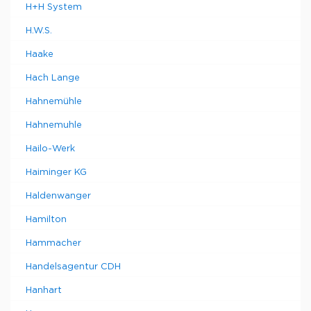
H+H System
H.W.S.
Haake
Hach Lange
Hahnemühle
Hahnemuhle
Hailo-Werk
Haiminger KG
Haldenwanger
Hamilton
Hammacher
Handelsagentur CDH
Hanhart