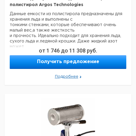
полистирол Argos Technologies
Данные емкости из полистирола предназначены для
хранения льда и выполнены с
тонкими стенками, которые обеспечивают очень
малый вес,а также жесткость
и прочность. Идеально подходит для хранения льда,
сухого льда и ледяной крошки. Даже жидкий азот
может
от
1 746
до
11 308
руб.
храниться в данных контейнерах. Все продукты
обладают отличными термоизоляционными
Получить предложение
свойствами для
поддержания термочувствительных образцов
охлажденными. Емкости для хранения льда
Подробнее
PolarSafe™ в комплекте
с плотно облегающими крышками для
минимизирования потерь на испарение и
максимального охлаждения. Они
имеют удобные для захвата ручки на каждой крышке
и выпуклые утопленные ручки для облегчения
транспортировки. Емкости без крышки имеют
уникальные удобные для хвата края и выливные
отверстия для
более простого удаления охлаждающих агентов.