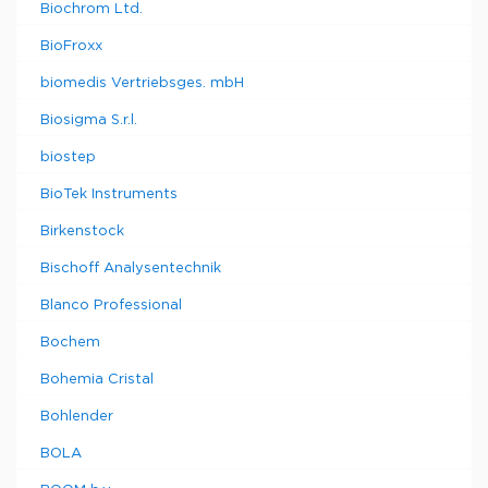
Biochrom Ltd.
BioFroxx
biomedis Vertriebsges. mbH
Biosigma S.r.l.
biostep
BioTek Instruments
Birkenstock
Bischoff Analysentechnik
Blanco Professional
Bochem
Bohemia Cristal
Bohlender
BOLA