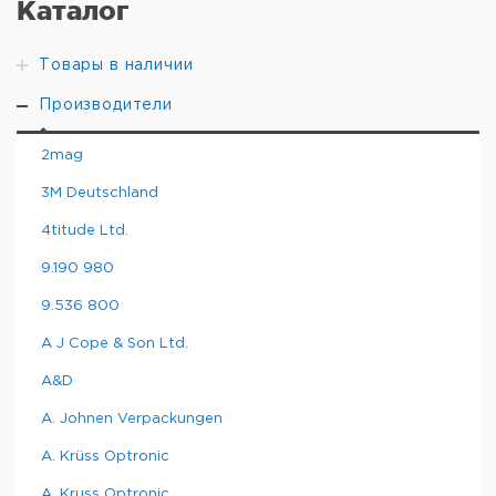
Каталог
упак.
евро
руб
Муфельная
микро-печь,
1
6281560
Товары в наличии
EU-вилка
Производители
Муфельная
микро-печь,
1
6282348
UK-вилка
2mag
3M Deutschland
4titude Ltd.
9.190 980
9.536 800
A J Cope & Son Ltd.
A&D
A. Johnen Verpackungen
A. Krüss Optronic
A. Kruss Optronic