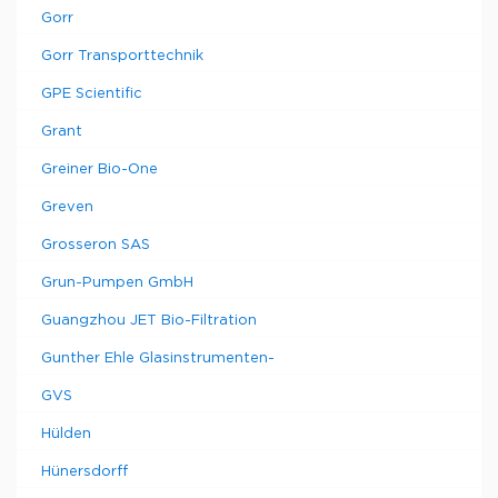
Gorr
Gorr Transporttechnik
GPE Scientific
Grant
Greiner Bio-One
Greven
Grosseron SAS
Grun-Pumpen GmbH
Guangzhou JET Bio-Filtration
Gunther Ehle Glasinstrumenten-
GVS
Hülden
Hünersdorff