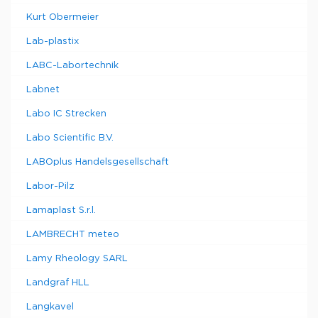
Kurt Obermeier
Lab-plastix
LABC-Labortechnik
Labnet
Labo IC Strecken
Labo Scientific B.V.
LABOplus Handelsgesellschaft
Labor-Pilz
Lamaplast S.r.l.
LAMBRECHT meteo
Lamy Rheology SARL
Landgraf HLL
Langkavel