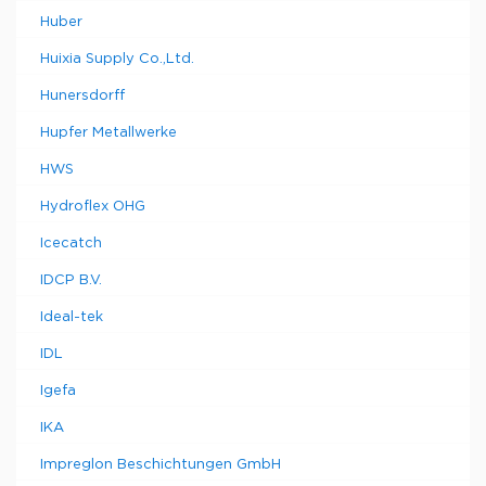
Huber
Huixia Supply Co.,Ltd.
Hunersdorff
Hupfer Metallwerke
HWS
Hydroflex OHG
Icecatch
IDCP B.V.
Ideal-tek
IDL
Igefa
IKA
Impreglon Beschichtungen GmbH