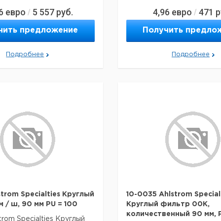
6
евро
5 557
руб.
4,96
евро
471
р
/
/
чить предложение
Получить предло
Подробнее
Подробнее
strom Specialties Круглый
10-0035 Ahlstrom Special
 / ш, 90 мм PU = 100
Круглый фильтр 00K,
количественный 90 мм, P
trom Specialties Круглый