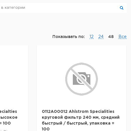
Показывать по:
48
12
24
Все
cialties
0112A00012 Ahlstrom Specialities
высокое
круговой фильтр 240 мм, средний
= 100
быстрый / быстрый, упаковка =
100