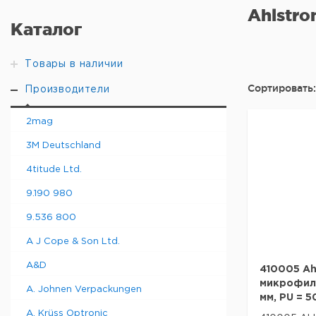
Ahlstro
Каталог
Товары в наличии
Сортировать:
Производители
2mag
3M Deutschland
4titude Ltd.
9.190 980
9.536 800
A J Cope & Son Ltd.
A&D
410005 Ahl
микрофиль
A. Johnen Verpackungen
мм, PU = 5
A. Krüss Optronic