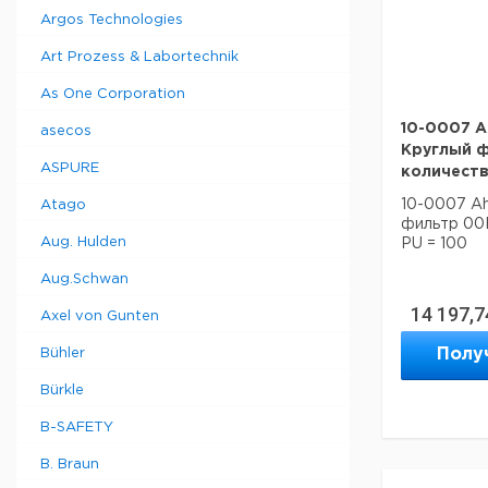
Argos Technologies
Art Prozess & Labortechnik
As One Corporation
10-0007 Ah
asecos
Круглый 
ASPURE
количеств
10-0007 Ah
Atago
фильтр 00H
Aug. Hulden
PU = 100
Aug.Schwan
14 197,7
Axel von Gunten
Полу
Bühler
Bürkle
B-SAFETY
B. Braun