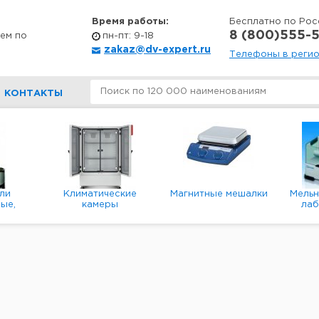
Время работы:
Бесплатно по Рос
8 (800)555-5
ем по
пн-пт: 9-18
zakaz@dv-expert.ru
Телефоны в реги
КОНТАКТЫ
ли
Климатические
Магнитные мешалки
Мель
ые,
камеры
ла
е,
пл
ые