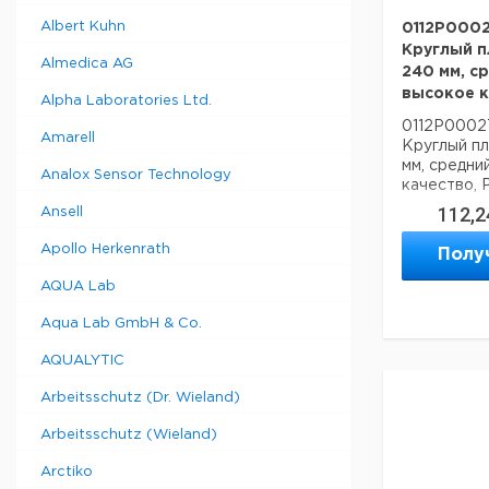
Albert Kuhn
0112P00027
Круглый 
Almedica AG
240 мм, с
высокое к
Alpha Laboratories Ltd.
0112P00027
Amarell
Круглый п
мм, средни
Analox Sensor Technology
качество, 
112,2
Ansell
Apollo Herkenrath
Полу
AQUA Lab
Aqua Lab GmbH & Co.
AQUALYTIC
Arbeitsschutz (Dr. Wieland)
Arbeitsschutz (Wieland)
Arctiko