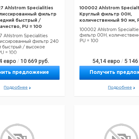
 Ahlstrom Specialities
100002 Ahlstrom Specialt
плиссированный фильтр
Круглый фильтр 00H,
редний быстрый /
количественный 90 мм, P
ачество, PU = 100
100002 Ahlstrom Specialti
фильтр 00H, количественн
 Ahlstrom Specialities
PU = 100
лиссированный фильтр 240
й быстрый / высокое
PU = 100
4
евро
10 669
руб.
54,14
евро
5 146
/
/
чить предложение
Получить предло
Подробнее
Подробнее