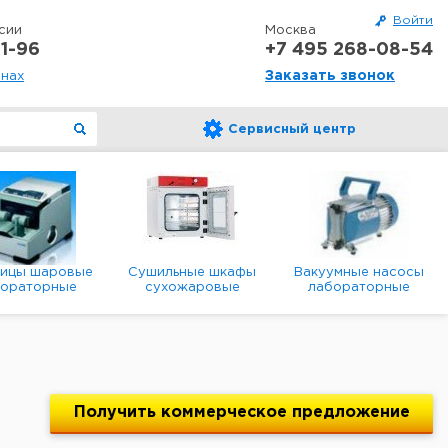
Войти
сии
Москва
1-96
+7 495 268-08-54
Заказать звонок
онах
Сервисный центр
ницы шаровые
Сушильные шкафы
Вакуумные насосы
бораторные
сухожаровые
лабораторные
анетарные
лабораторные
диафрагменные
мембранные
Получить
коммерческое
предложение