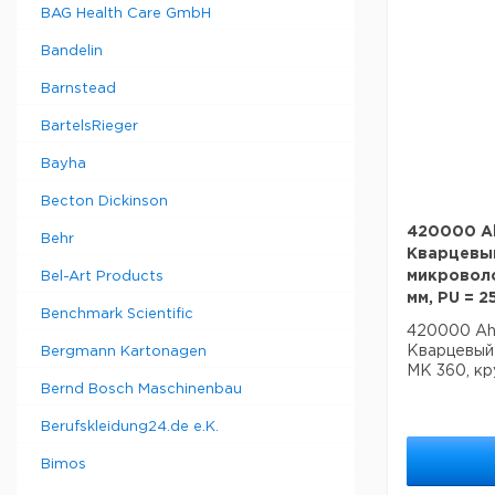
BAG Health Care GmbH
Bandelin
Barnstead
BartelsRieger
Bayha
Becton Dickinson
420000 Ah
Behr
Кварцевы
микроволо
Bel-Art Products
мм, PU = 2
Benchmark Scientific
420000 Ahl
Кварцевый
Bergmann Kartonagen
MK 360, кр
Bernd Bosch Maschinenbau
Berufskleidung24.de e.K.
Bimos