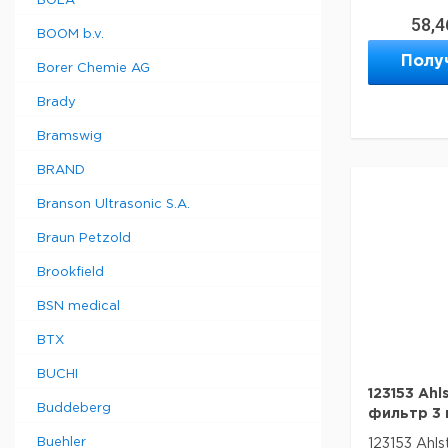
BOLA
58,4
BOOM b.v.
Полу
Borer Chemie AG
Brady
Bramswig
BRAND
Branson Ultrasonic S.A.
Braun Petzold
Brookfield
BSN medical
BTX
BUCHI
123153 Ahl
Buddeberg
фильтр 3 м
Buehler
123153 Ahls