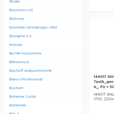
Binder
Biochrom Ltd.
BioFroxx
biomedis Vertriebsges. mbH
Biosigma S.r.l.
biostep
BioTek Instruments
Birkenstock
Bischoff Analysentechnik
144017 Ahl
Blanco Professional
Testb_gen 
м_, PU = 5
Bochem
144017 Ahls
Bohemia Cristal
1750, 220x4
Bohlender