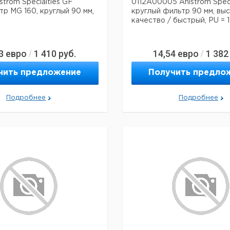
strom Specialties GF
0112A00005 Ahlstrom Speci
р MG 160, круглый 90 мм,
круглый фильтр 90 мм, вы
качество / быстрый, PU = 
3
евро
1 410
руб.
14,54
евро
1 382
/
/
чить предложение
Получить предло
Подробнее
Подробнее