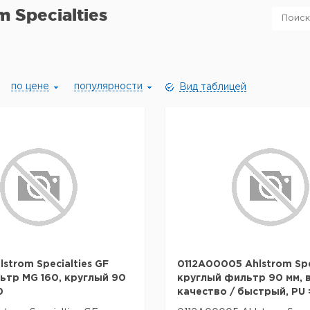
m Specialties
по цене
популярности
Вид таблицей
strom Specialties GF
0112A00005 Ahlstrom Spe
тр MG 160, круглый 90
круглый фильтр 90 мм, 
0
качество / быстрый, PU 