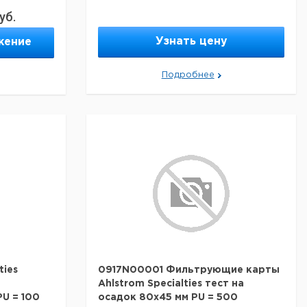
уб.
Узнать цену
жение
Подробнее
ties
0917N00001 Фильтрующие карты
Ahlstrom Specialties тест на
U = 100
осадок 80x45 мм PU = 500