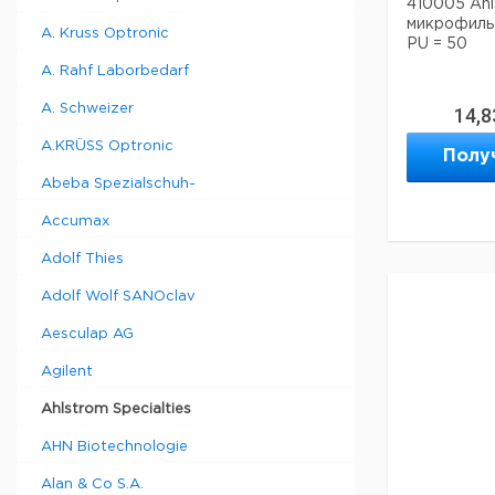
410005 Ahl
микрофильт
A. Kruss Optronic
PU = 50
A. Rahf Laborbedarf
A. Schweizer
14,8
A.KRÜSS Optronic
Полу
Abeba Spezialschuh-
Accumax
Adolf Thies
Adolf Wolf SANOclav
Aesculap AG
Agilent
Ahlstrom Specialties
AHN Biotechnologie
Alan & Co S.A.