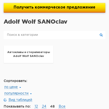
Получить
коммерческое
предложение
Adolf Wolf SANOclav
Автоклавы и стерилизаторы
Adolf Wolf SANOclav
Сортировать:
по цене
популярности
Вид таблицей
Показывать по:
48
12
24
Все