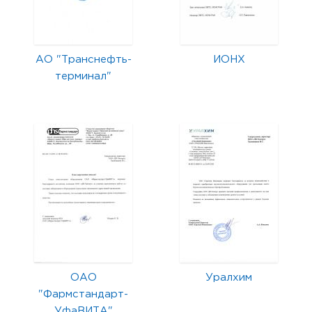
АО "Транснефть-
ИОНХ
терминал"
ОАО
Уралхим
"Фармстандарт-
УфаВИТА"