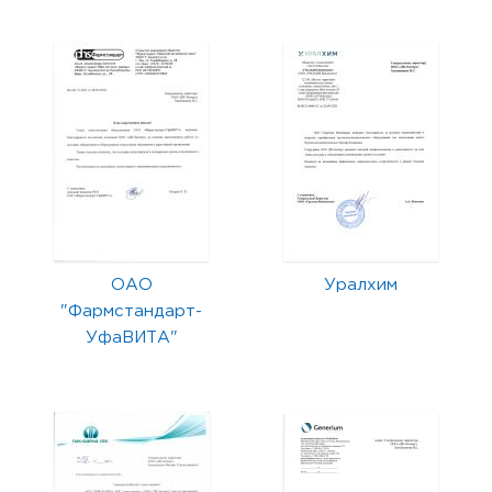
ОАО
Уралхим
"Фармстандарт-
УфаВИТА"