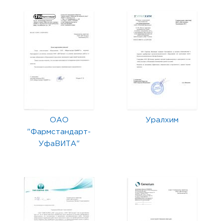
ОАО
Уралхим
"Фармстандарт-
УфаВИТА"