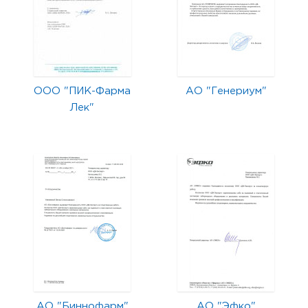
ООО "ПИК-Фарма
АО "Генериум"
Лек"
АО "Биннофарм"
АО "Эфко"