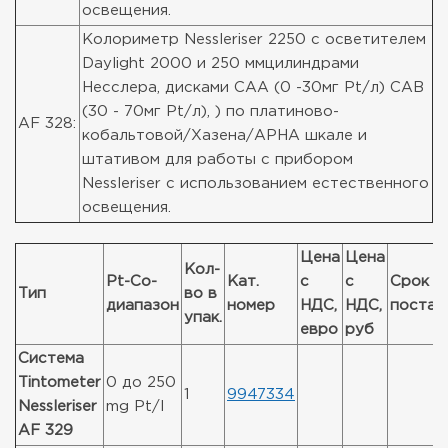
освещения.
Колориметр Nessleriser 2250 с осветителем
Daylight 2000 и 250 ммцилиндрами
Несслера, дисками CAA (0 -30мг Pt/л) CAB
(30 - 70мг Pt/л), ) по платиново-
AF 328:
кобальтовой/Хазена/APHA шкале и
штативом для работы с прибором
Nessleriser с использованием естественного
освещения.
Цена
Цена
Кол-
Pt-Co-
Кат.
с
с
Срок
Тип
во в
диапазон
номер
НДС,
НДС,
постав
упак.
евро
руб
Система
Tintometer
0 до 250
1
9947334
Nessleriser
mg Pt/l
AF 329