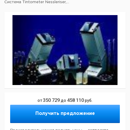
Система Tintometer Nessleriser,...
350 729
458 110
от
до
руб.
Получить предложение