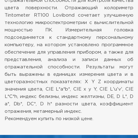
отражательной способности для контроля качества
цвета поверхности. Отражающий колориметр
Tintometer RT100 Lovibond сочетает улучшенную
технологию микроспектрометрии с вычислительной
мощностью ПК. Измерительная головка
подсоединяется к стандартному персональному
компьютеру, на котором установлено программное
обеспечение для управления прибором, а также для
представления, анализа и записи данных об
отражательной способности. Результаты могут
быть выражены в единицах измерения цвета и в
цветоразностных показателях: X Y Z координаты
значения цвета, CIE L*a*b*, CIE x y Y, CIE L'u'v', CIE
L*C*h, индекс белизны, индекс желтизны, DE, D L*, D
a*, Db*, DC*, D h* разности цвета, коэффициент
отражения, метамерный индекс.
Рекомендуем купить по низкой цене.