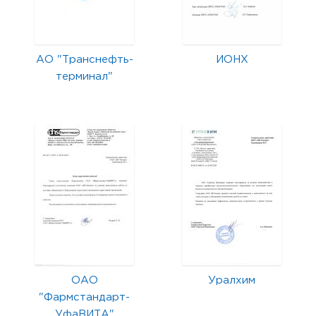
АО "Транснефть-
ИОНХ
терминал"
ОАО
Уралхим
"Фармстандарт-
УфаВИТА"