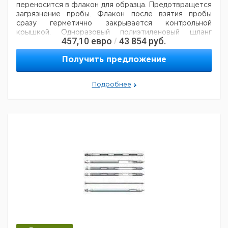
переносится в флакон для образца. Предотвращется
загрязнение пробы. Флакон после взятия пробы
сразу герметично закрывается контрольной
крышкой.
Одноразовый полиэтиленовый шланг
457,10
евро
43 854
руб.
/
быстро сменяется, гарантируя от загрязнения пробы.
Новый шланг может использоваться для каждой
Получить предложение
пробы при необходимости. Так как шланг малого
диаметра (8 мм) и гибкий, то
можно отбирать
образец с противоположных участков площади.
Подробнее
Аксессуары:
10 полиэтиленовых флаконов объемом
100мл, 10 метров полиэтиленового шланга (6х8 мм), 1
резак для шланга,
1 грузило из нержавеющей стали
для шланга и 20 ярлыков в чемодане.