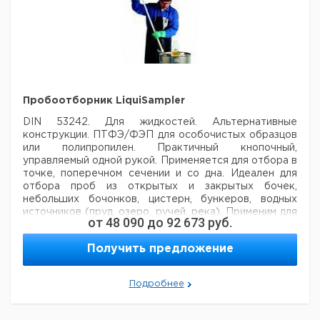
Пробоотборник LiquiSampler
DIN 53242. Для жидкостей. Альтернативные
конструкции. ПТФЭ/ФЭП для особочистых образцов
или полипропилен. Практичный кнопочный,
управляемый одной рукой. Применяется для отбора в
точке, поперечном сечении и со дна. Идеален для
отбора проб из открытых и закрытых бочек,
небольших бочонков, цистерн, бункеров, водных
источников (пруд, озеро, ручей, река). Применим для
от
48 090
до
92 673
руб.
всех коммерческих бочонков и бочек с отверствием
25 мм. Вся поверхность без пор и трещин
Получить предложение
предотвращает скапливание грязи. Гигиеничная для
пищевого примения резьба. Легко разбирается и
чистится.
Подробнее
Цена
Цена
Кол-
Длина,
Диаметр,
Кат.
с
с
С