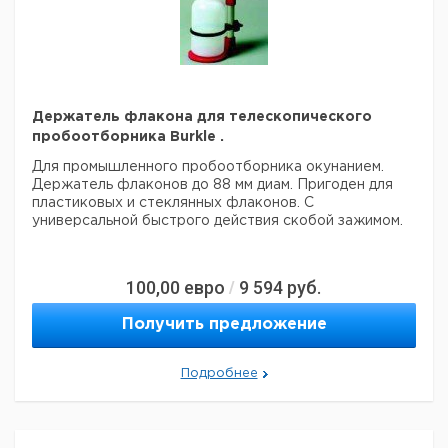
5000, с
наплечным
1
9620470
ремнем без
блока питания
Аккумулятор
1
9620471
NiMH, T4
Держатель флакона для телескопического
Блок щелочных
пробоотборника Burkle .
батарей, T4 без
Для промышленного пробоотборника окунанием.
батарей
1
9620472
Держатель флаконов до 88 мм диам.
(требуется 6
Пригоден для
пластиковых и стеклянных флаконов.
батарей)
С
универсальной быстрого действия скобой зажимом.
Щелочная
батарея Drager
1
9620473
X-act 5000
100,00
евро
9 594
руб.
/
Зарядное
устройство
Wall-Wart
Получить предложение
1
9620474
Charger 100 240
В
Подробнее
(универсальное)
Автомобильное
зарядное
1
9620475
устройство 12 /