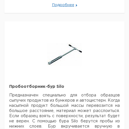
В): 920 х 500 х 455 мм
Вес: 23,5 кг
Питание для
Подробнее
холодильника Porti 1 T/4 T/12 T/24 T: 110 - 240 В
12 -
24 В
Цена
Цена
Кол-
Кат.
с
с
Срок
Описание
во в
номер
НДС,
НДС,
поставки
упак.
евро
руб
Транспортный
ящик Porti 12 с
1
9916005
распределительной
пластиной
Транспортный
ящик Porti 24 с
1
9916007
распределительной
Пробоотборник-бур Silo
пластиной
Охлаждаемый
Предназначен специально для отбора образцов
транспортный ящик
сыпучих продуктов из бункеров и автоцистерн. Когда
Porti 12T для 12
насыпной продукт большой массы перевозится на
1
9916006
бутылок по 1 л
большое расстояние, материал может расслоиться.
(питание - сеть,
Если образец взять с поверхности, результат будет
аккумуляторы, газ)
не верен.
С помощью бура Silo берутся пробы из
нижних слоев. Бур вкручивается вручную в
Охлаждаемый