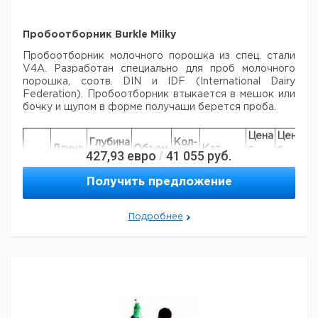
Пробоотборник Burkle Milky
Пробоотборник молочного порошка из спец. стали
V4A. Разработан специально для проб молочного
порошка, соотв. DIN и IDF (International Dairy
Federation).
Пробоотборник втыкается в мешок или
бочку и щупом в форме получаши берется проба.
Цена
Цена
Глубина
Кол-
Длина,
Объем,
Кат.
с
с
С
427,93
евро
41 055
руб.
/
Тип
отбора,
во в
мм
мл
номер
НДС,
НДС,
по
мм
упак.
евро
руб
Получить предложение
Milky
480
385
150
1
6051629
Подробнее