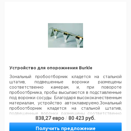
Материал
во в
мм
мм
номер
НДС,
НДС,
п
упак.
евро
руб
ПТФЭ/
1000
25
1
9303950
ФЭП
ПТФЭ/
2000
25
1
9303951
ФЭП
ПП,
1000
25
1
9303955
прозрачный
ПП,
2000
25
1
9303956
прозрачный
Устройство для опорожнения Burkle
Зональный пробоотборник кладется на стальной
штатив, подвешенные воронки размещены
соответственно камерам, и, при повороте
пробоотбрника, пробы высыпаются в подставленные
под воронки сосуды. Благодаря высококачественным
материалам,
устройство автоклавируемо.Зональный
пробоотборник кладется на стальной штатив,
подвешенные воронки размещены соответственно
838,27
евро
80 423
руб.
/
камерам, и, при повороте пробоотбрника, пробы
высыпаются в подставленные под воронки сосуды.
Получить предложение
Благодаря высококачественным материалам,