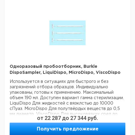
Одноразовый пробоотборник, Burkle
DispoSampler, LiquiDispo, MicroDispo, ViscoDispo
Используется в ситуациях для быстрого и без
загрязнений отбора образцов.
Индивидуально
упакованы, готовы к применению. Максимальный
объем 190 мл.
Доступен вариант гамма стерилизации.
LiquiDispo
Для жидкостей с вязклстью до 10000
сПуаз.
MicroDispo
Для полутвёрдых веществ до 0,5
мм диаметр.
ViscoDispo
Для высоковязких сред до
от
22 287
до
27 344
руб.
100000 сПуаз.
Получить предложение
Кол-