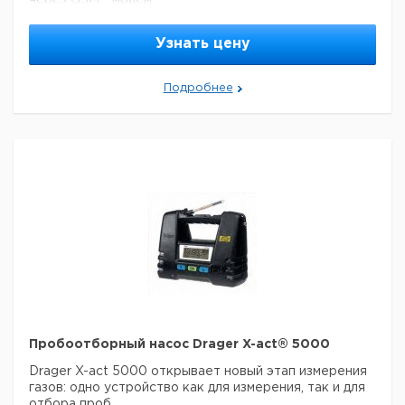
через GSM - модем.
Особенности:
- отбор проб пропорционально
времени, событию и расходу
- отправляет СМС-
Узнать цену
сообщения в случае необходимости
- активное
охлаждение проб в моделях WS Porti 12/24 T
Характеристики:
Подробнее
Электропитание
24 В
Размеры пробоотборного
430 х 415 х 290 мм / Вес
модуля
13,5 кг
Контейнер для перевозки
380 x 480 x 320 мм / Вес
Poti 12
4,5 кг
310 х 566 х 350 мм / Вес
Poti 24
7 кг
Пробоотборный насос Drager X-act® 5000
Drager X-act 5000 открывает новый этап измерения
газов: одно устройство как для измерения, так и для
отбора проб.