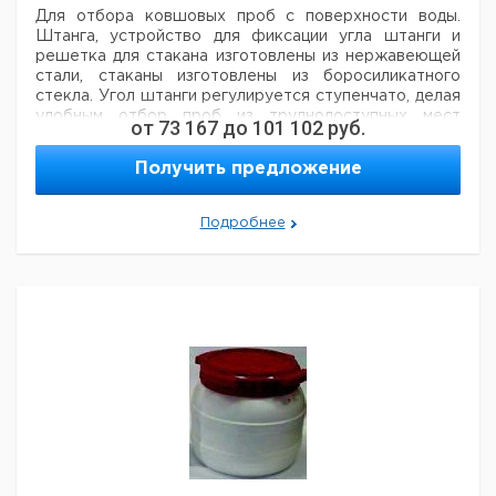
Для отбора ковшовых проб с поверхности воды.
Штанга, устройство для фиксации угла штанги и
решетка для стакана изготовлены из нержавеющей
стали, стаканы изготовлены из боросиликатного
стекла. Угол штанги регулируется ступенчато, делая
удобным отбор
проб из труднодоступных мест
от
73 167
до
101 102
руб.
водоемов. Длина штанги устанавливается
ступенчато в интервале от 1 до 3,75 м за счет
Получить предложение
телескопической конструкции.
Цена
Ц
Подробнее
Кол-
Кат.
с
с
Тип
Описание
во в
номер
НДС,
Н
упак.
евро
р
Ручные
Стакан из
пробоотборники
боросиликатного
1
9920630
для воды Behr
стекла, 1 л
PB 1000
Ручные
Стерильная
пробоотборники
дозирующая
1
9920631
для воды Behr
бутылка, 1 л
PF 1000
Ручные
Стакан из