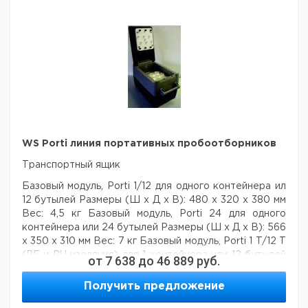
24 В
WS Porti линия портативных пробоотборников
Транспортный ящик
Базовый модуль, Porti 1/12
для одного контейнера ил
12 бутылей
Размеры (Ш х Д х В): 480 х 320 х 380 мм
Вес: 4,5 кг
Базовый модуль, Porti 24
для одного
контейнера или 24 бутылей
Размеры (Ш х Д х В): 566
х 350 х 310 мм
Вес: 7 кг
Базовый модуль, Porti 1 T/12 T
(PE и PU изоляция)
для 1 контейнера или 12 бутылей
от
7 638
до
46 889
руб.
Размеры (Ш х Д х В): 710 х 360 х 415 мм
Вес: 18 кг
Базовый модуль, Porti 4 T/24 T (PE и PU изоляция)
Получить предложение
для 4 контейнеров или 24 бутылей
Размеры (Ш х Д х