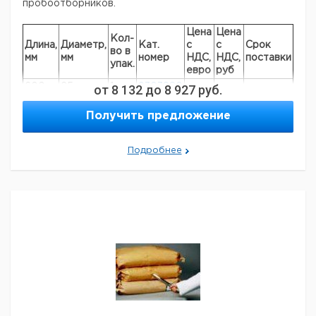
пробоотборников.
Цена
Цена
Кол-
Длина,
Диаметр,
Кат.
с
с
Срок
во в
мм
мм
номер
НДС,
НДС,
поставки
упак.
евро
руб
600
25
от
1
8 132
9303880
до
8 927
руб.
1000
25
1
9303884
Получить предложение
1000
50
1
9303885
Подробнее