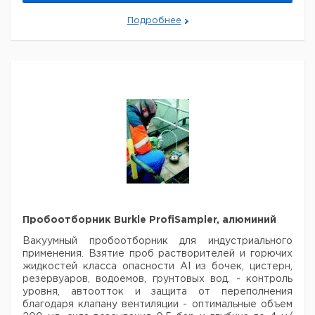
Длина,
Объем,
Кат.
Тип
Материал
во в
см
мл
номер
Подробнее
упак.
Одноразовый
пробоотборник,
500
100
Тефлон
20
9303720
Burkle
LiquiDispo
Одноразовый
пробоотборник,
1000
190
Тефлон
20
9303722
Burkle
LiquiDispo
Одноразовый
пробоотборник,
500
10
Тефлон
20
9303728
Burkle
MicroDispo
Одноразовый
Пробоотборник Burkle ProfiSampler, алюминий
пробоотборник,
500
100
Тефлон
20
9303732
Burkle
Вакуумный пробоотборник для индустриального
ViscoDispo
применения.
Взятие проб растворителей и горючих
Одноразовый
жидкостей класса опасности AI из бочек, цистерн,
пробоотборник,
резервуаров, водоемов, грунтовых вод.
- контроль
1000
190
Тефлон
20
9303734
Burkle
уровня, автоотток и защита от переполнения
ViscoDispo
благодаря клапану вентиляции
- оптимальные объем