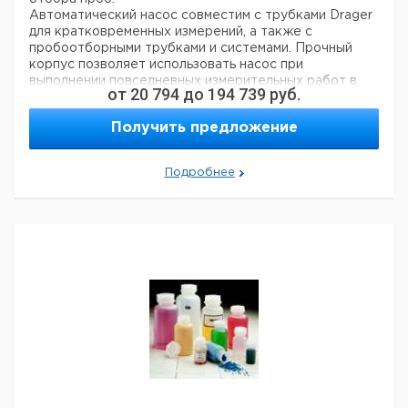
Автоматический насос совместим с трубками Drager
для кратковременных измерений, а также с
пробоотборными трубками и системами. Прочный
корпус позволяет использовать насос при
выполнении повседневных измерительных работ в
от
20 794
до
194 739
руб.
самых суровых условиях. Drager X-act 5000 с
сертификатом IS (в процессе оформления) может
Получить предложение
использоваться для работы в замкнутых
пространствах и в атмосферах со взрывоопасными
газами.
Подробнее
- Новая концепция
- Простота работы даже в защитных перчатках
- Автоматическая загрузка параметров измерения
благодаря сканеру штрих-кодов
- Измерение в атмосфере технических газов
- Настройки пробоотбора
- Простая и интуитивная структура меню
Техническая характеристика
Краткосрочные измерения
Количество тактов:
Объем такта: настраиваемое, 1 … 199 тактов
100 мл
Отбор проб
Диапазон скорости потока: 0,1 … 2,0 л/мин