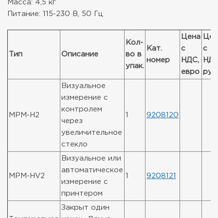
Масса: 4,5 кг
Питание: 115-230 В, 50 Гц
Цена
Цен
Кол-
Кат.
с
с
Тип
Описание
во в
номер
НДС,
НДС
упак.
евро
руб
Визуальное
измерение с
контролем
MPM-H2
1
9208120
через
увеличительное
стекло
Визуальное или
автоматическое
MPM-HV2
1
9208121
измерение с
принтером
Закрыт один