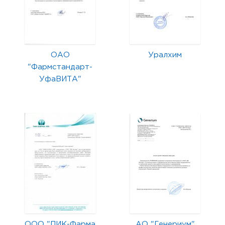
ОАО
Уралхим
"Фармстандарт-
УфаВИТА"
ООО "ПИК-Фарма
АО "Генериум"