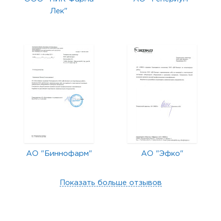
Лек"
АО "Биннофарм"
АО "Эфко"
Показать больше отзывов