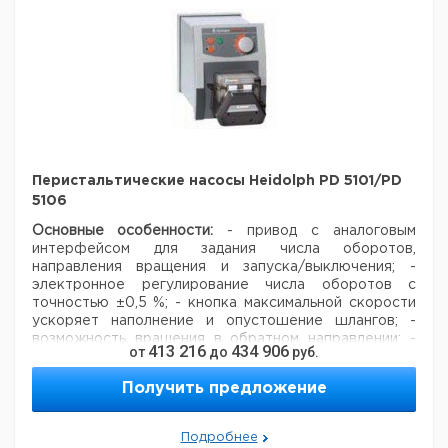
ПВХ сливной
10
12
700
шланк
*Мининасос для контейнеров с горловиной от 20 до
36 мм.
Рекомендуем купить по низкой цене.
Перистальтические насосы Heidolph PD 5101/PD
5106
Основные особенности:
- привод с аналоговым
интерфейсом для задания числа оборотов,
направления вращения и запуска/выключения;
-
электронное регулирование числа оборотов с
точностью ±0,5 %;
- кнопка максимальной скорости
ускоряет наполнение и опустошение шлангов;
-
возможность вращения в обратном направлении;
-
413 216
434 906
от
до
руб.
возможность размещения двух насосов друг над
другом;
- класс защиты IP 55.
Получить предложение
Шланговый насос PD 5101
- привод насоса со всеми
вышеперечисленными свойствами;
- число оборотов:
5 ... 120 об/мин;
- сочетается с одноканальными
Подробнее
насосными головками типа SP quick, SP quick d, SP