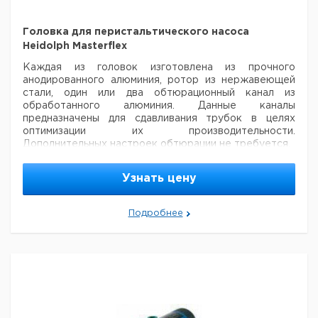
Головка для перистальтического насоса
Heidolph Masterflex
Каждая из головок изготовлена из прочного
анодированного алюминия, ротор
из нержавеющей
стали, один или два обтюрационный канал из
обработанного
алюминия. Данные каналы
предназначены для сдавливания трубок в целях
оптимизации их производительности.
Дополнительных настроек обтюрации не требуется.
Це
Узнать цену
Кол-
Кат.
с
Тип
Описание
во в
номер
НД
упак.
ев
Подробнее
Многоканальный
Многоканальные
перистальтический
перистальтические
1
9829292
насос Heidolph
насосы
Masterflex
Рекомендуем купить по низкой цене.