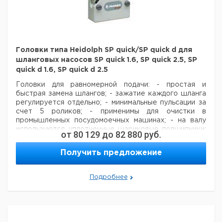
Глубина
Кол-
Производительность
Кат.
Описание
погружения
во в
мл / раз
номе
мм
упак.
Насос со
Головки типа Heidolph SP quick/SP quick d для
сливной
560
910
1
9001
шланговых насосов SP quick 1.6, SP quick 2.5, SP
трубокой
quick d 1.6, SP quick d 2.5
Насос со
сливныи
Головки для равномерной подачи:
- простая и
шлангом и
350
570
1
9001
быстрая замена шлангов;
- зажатие каждого шланга
запорным
регулируется отдельно;
- минимальные пульсации за
краном
счет 5 роликов;
- применимы для очистки в
промышленных посудомоечных машинах;
Насос со
- на валу
используются уплотненные шариковые подшипники;
сливныи
от
80 129
до
82 880
руб.
- ролики и держатели из нержавеющей стали;
шлангом и
560
910
1
- для
9001
подключения двух насосных головок используется
запорным
Получить предложение
сочетание головок SP quick и SP quick d;
краном
- в
зависимости от привода и шланга скорость потока
Устройство
350
570
1
9001
варьируется в диапазоне 0,3 ... 3300 мл/мин.
розлива
Подробнее
Устройство
560
910
1
9001
Цена
Цена
розлива
Толщина
Скорость
Кол-
Кат.
с
с
С
Тип
стенки
потока
во в
номер
НДС,
НДС,
п
шланга
мл/мин
упак.
Рекомендуем купить по низкой цене.
евро
руб