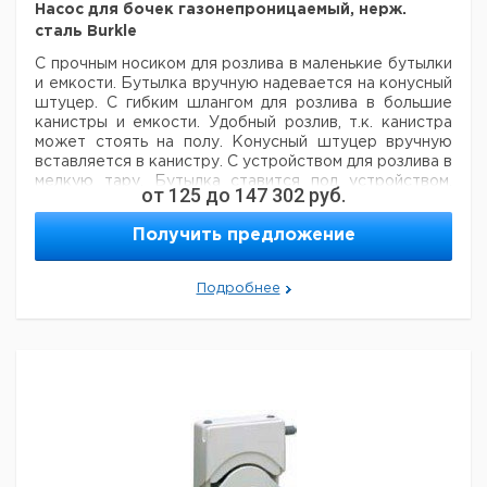
Насос для бочек газонепроницаемый, нерж.
Цена
Цена
Кол-
Кат.
с
с
Срок
сталь Burkle
Тип
во в
номер
НДС,
НДС,
поставки
упак.
С прочным носиком для розлива в маленькие бутылки
евро
руб
и емкости. Бутылка вручную надевается на конусный
Перистальтический
штуцер. С гибким шлангом для розлива в большие
насос Heidolph PD
1
9829244
канистры и емкости. Удобный розлив, т.к. канистра
5201
может стоять на полу. Конусный штуцер вручную
Перистальтический
вставляется в канистру. С устройством для розлива в
насос Heidolph PD
1
9829245
мелкую тару. Бутылка ставится под устройством,
от
125
до
147 302
руб.
5206
пружина прижимает конусный штуцер к бутылке.
Удобный розлив одной рукой. Для бутылок высотой
Получить предложение
до 30 см. Устройство для розлива: насос для бочек с
Рекомендуем купить по низкой цене.
шлангом и запорным краном.
Каждая из трех версий оснащена маятниковым
Подробнее
газопроводом для розлива без запаха. Насос может
быть герметично закрыт двумя кранами, чтобы
производить розлив без запаха.
- части
контактирующие со средами: V2A, Тефлон,
никелированная латунь, электропроводный
полиакрилат.
- вкл. 2" резьбовое соединение с
бочкой
- для бутылок с горловиной 16-49 мм
- носик и
шланг навинчиваемые
- погружная труба диам. 32 мм
Не пригоден для ацетона!