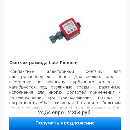
Pro 281*
3.6 - 3100
1
2
1
9828394
Pro 381*
3.3 - 2900
1
3
1
9828396
MF
Standard
0.24 - 57
1
3
1
9828386
(B)
MF
Standard
2.3 - 560
1
3
1
9828387
(H)
* Толщина стенки трубок 2,4 мм
** Головка для
трубок с толщиной стенок от 1,6 до 2,4 мм
Счетчик расхода Lutz Pumpen
Рекомендуем купить по низкой цене.
Компактный, электронный счетчик для
электронасосов для бочек. Для жидких сред.
-
измерение по принципу турбинного колеса
-
калибруется под различные среды
- различные
исполнения для многих областей применения
-
автовключение при распознавании потока
-
погрешность ±1%
- литиевая батарея с большим
сроком службы
- для применения при макс. 4 бар
24,54
евро
2 354
руб.
/
Характеристики:
Диапазон измерений: 5 до 90 л/мин
Вязкость: макс. 40 mPas
Рабочее давление: 4 бар
Получить предложение