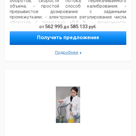
оборотов, скорости потока, перекачиваемого
объема;
- простой способ калибрования;
-
прерывистое дозирование с заданными
промежутками;
- электронное регулирование числа
оборотов с точностью ±0,5 %;
- возможность
562 995
585 133
от
до
руб.
вращения в обратном направлении;
- возможность
размещения двух насосов друг над другом;
- класс
Получить предложение
защиты IP 55.
Шланговый насос PD 5201
- привод насоса со всеми
вышеперечисленными свойствами;
- число оборотов:
Подробнее
5 ... 120 об/мин;
- сочетается с одноканальными
насосными головками типа SP quick, SP quick d, SP
standard и SP vario (заказываются отдельно);
-
скорость потока: 0,3 ... 729 мл/мин (с одноканальными
головками);
- сочетается с многоканальными
насосными головками C4, C8 и C12 (заказываются
отдельно);
- скорость потока: 0,005 ... 336 мл/мин (с
многоканальными головками).
Шланговый насос PD
5206
- привод насоса со всеми вышеперечисленными
свойствами;
- число оборотов: 24 ... 600 об/мин;
-
сочетается с одноканальными насосными головками
типа SP quick, SP standard и SP vario (заказываются
отдельно);
- скорость потока: 1,6 ... 3644 мл/мин (с
одноканальными головками).