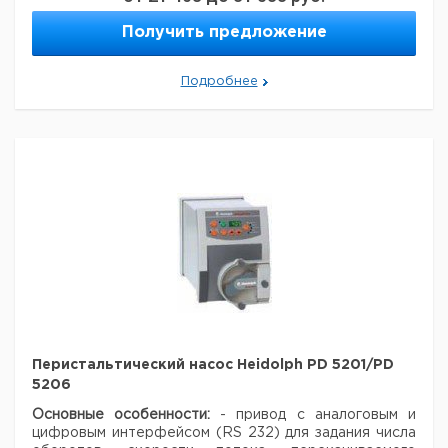
Рекомендуем купить по низкой цене.
ПП
15
20
700
Получить предложение
ПП
18
26
700
ПП
22
30
900
Подробнее
ПВДФ
16
20
700
Трубка
нержавеющей
18
26
900
стали
ПВХ трубка
10
12
700
Рекомендуем купить по низкой цене.
Перистальтический насос Heidolph PD 5201/PD
5206
Основные особенности:
- привод с аналоговым и
цифровым интерфейсом (RS 232) для задания числа