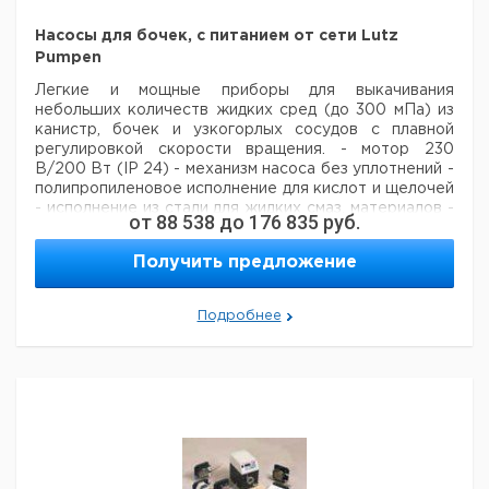
Набор
IP 65
нерж. сталь
1000
95
"растворитель"
Насосы для бочек, с питанием от сети Lutz
Рекомендуем купить по низкой цене.
Pumpen
Рекомендуем купить по низкой цене.
Легкие и мощные приборы для выкачивания
небольших количеств жидких сред (до 300 мПа) из
канистр, бочек и узкогорлых сосудов с плавной
регулировкой скорости вращения.
- мотор 230
В/200 Вт (IP 24)
- механизм насоса без уплотнений
-
полипропиленовое исполнение для кислот и щелочей
- исполнение из стали для жидких смаз. материалов
-
от
88 538
до
176 835
руб.
подходящий счетчик как аксессуар
- насос со
штуцером для шланга
- комплект с 1,5 м ПВХ-
Получить предложение
шлангом, наполнителем из полипропилена,
приспособлением для подвеса
Подробнее
Глубина
Производительност
Тип
Материал
погружения
л/мин
мм
Насос
полипропилен
500
75
Насос
полипропилен
700
75
Насос
полипропилен
1000
75