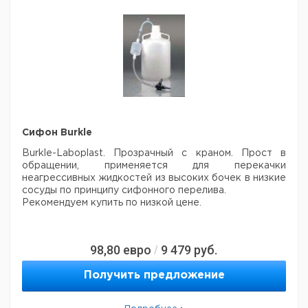
Головки
типа
0.3 -
Heidolph
1.6
1
9829250
3300
SP quick
1.6
Головки
типа
0.3 -
Heidolph
2.5
1
9829251
3300
SP quick
2.5
Сифон Burkle
Головки
Burkle-Laboplast. Прозрачный с краном. Прост в
типа
0.3 -
обращении, применяется для перекачки
Heidolph
1.6
1
9829252
3300
неагрессивных жидкостей из высоких бочек в низкие
SP quick
сосуды по принципу сифонного перелива.
d 1.6
Рекомендуем купить по низкой цене.
Головки
типа
0.3 -
Heidolph
2.5
1
9829253
3300
98,80
евро
9 479
руб.
SP quick
/
d 2.5
Получить предложение
Рекомендуем купить по низкой цене.