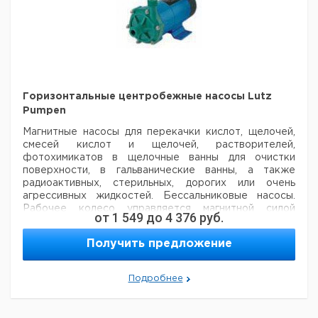
Горизонтальные центробежные насосы Lutz
Pumpen
Магнитные насосы для перекачки кислот, щелочей,
смесей кислот и щелочей, растворителей,
фотохимикатов в щелочные ванны для очистки
поверхности, в гальванические ванны, а также
радиоактивных, стерильных, дорогих или очень
агрессивных жидкостей. Бессальниковые насосы.
Рабочее колесо управляется магнитной силой
от
1 549
до
4 376
руб.
внешних магнитов, поэтому не требуется
герметизирующее уплотнение. Поскольку корпус
Получить предложение
насоса герметичен, протечки не возникают.
Использование высококачественных постоянных
магнитов обеспечивает высокие передаточные силы,
Подробнее
даже при повышенной температуре.
- Вязкость до
20 мПас
- Насос комплектуется фланцевым
двигателем
Насос с магнитным приводом 15 Ватт: