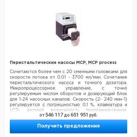
мин
сливную трубку
Рекомендуем купить по низкой цене.
Многоканальный
1
9829291
адаптер
Рекомендуем купить по низкой цене.
Перистальтические насосы MCP, MCP process
Сочетаются более чем с 20 сменными головками для
скорости потока от 0.01 - 3700 мл/мин. Сочетание
перистальтического насоса и точного дозатора.
Микропроцессорное управление, с точно
регулируемым числом оборотов и дозирующий блок
для 1-24 насосных каналов. Скорость (2- 240 мин-1)
регулируется с погрешностью 0.1 %, клавиатура и
LCD- дисплей, возможность программирования.
546 117
651 951
от
до
руб.
Различные режимы дозирования обеспечивают очень
точные и воспроизводимые результаты. Интерфейс
Получить предложение
RS232, рабочий клапан с обжимной муфтой, ручной и
ножной переключатель дозирования. Может