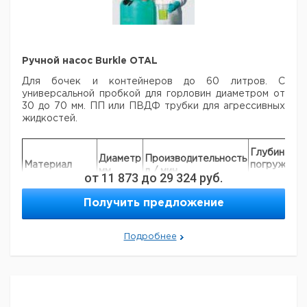
vario (заказываются отдельно);
- скорость потока: 3,3
... 3644 мл/мин (с одноканальными головками).
Цена
Цена
Кол-
Ручной насос Burkle OTAL
Кат.
с
с
Срок
Тип
во в
номер
НДС,
НДС,
поставки
упак.
Для бочек и контейнеров до 60 литров. С
евро
руб
универсальной пробкой для горловин диаметром от
Перистальтический
30 до 70 мм. ПП или ПВДФ трубки для агрессивных
насос Heidolph PD
1
9829240
жидкостей.
5001
Перистальтический
Глубина
насос Heidolph PD
1
9829241
Диаметр
Производительность
Материал
погружени
5006
мм
л / мин
от
11 873
до
29 324
руб.
мм
ПП*
10
4
450
Получить предложение
ПП
12
14
700
ПП
15
20
700
Подробнее
ПП
18
26
700
ПВДФ
16
20
700
Трубка из
нержавеющей
18
26
900
стали