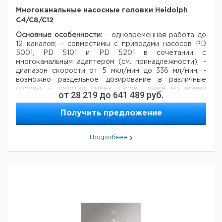
Многоканальные насосные головки Heidolph
C4/C8/C12
Основные особенности:
- одновременная работа до
12 каналов;
- совместимы с приводами насосов PD
5001, PD 5101 и PD 5201 в сочетании с
многоканальным адаптером (см. принадлежности);
-
диапазон скорости от 5 мкл/мин до 336 мл/мин;
-
возможно раздельное дозирование в различные
сосуды;
- простая смена кассет даже во время
от
28 219
до
641 489
руб.
перекачивания;
- возможна работа при частичной
загрузке насосной головки;
- обширный выбор
Получить предложение
шлангов и материалов для всевозможных задач.
Цена
Цена
Цена
Цена
Подробнее
Кол-
Кол-
Кат.
с
с
Ср
Кат.
с
с
Срок
Тип
Описание
во в
Описание
во в
номер
НДС,
НДС,
по
номер
НДС,
НДС,
поставки
упак.
упак.
евро
руб
евро
руб
Многоканальные
До 4
Мотор для все
1
9001400
насосные
маленьких
насосов
1
9829285
головки
кассет
Насос со
Heidolph C4
(small)
всасывающей
1
9001401
До 8
трубкой, длиной
средних
500 мм*