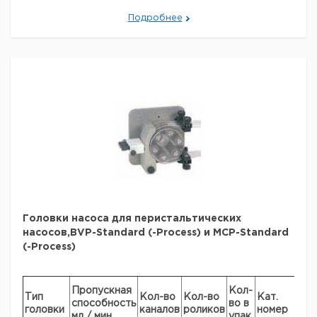
Цена
Цена
Кол-
Кат.
с
с
Срок
Подробнее
Подключения
во в
номер
НДС,
НДС,
поставки
упак.
евро
руб
G 1
1
9880340
G 1 1/4
1
9880341
Рекомендуем купить по низкой цене.
Головки насоса для перистальтических
насосов,BVP-Standard (-Process) и MCP-Standard
(-Process)
Це
Пропускная
Кол-
Тип
Кол-во
Кол-во
Кат.
с
способность
во в
головки
каналов
роликов
номер
НД
мл / мин
упак.