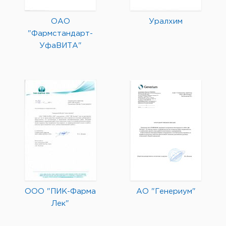
ОАО
Уралхим
"Фармстандарт-
УфаВИТА"
ООО "ПИК-Фарма
АО "Генериум"
Лек"