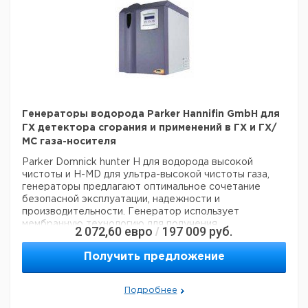
Генераторы водорода Parker Hannifin GmbH для
ГХ детектора сгорания и применений в ГХ и ГХ/
МС газа-носителя
Parker Domnick hunter H для водорода высокой
чистоты и H-MD для ультра-высокой чистоты газа,
генераторы предлагают оптимальное сочетание
безопасной эксплуатации, надежности и
производительности. Генератор использует
мембранную технологию для получения
2 072,60
евро
197 009
руб.
/
высокочистого водорода из деионизованной воды и
электричества при низком давлении, полностью
Получить предложение
устраняя потребность в щелочных растворах,
водород хранится в генераторе в минимальных
количествах. Уникальный цифровой дисплей
Подробнее
отображает состояние системы и результаты