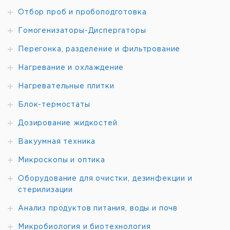
воздух
Отбор проб и пробоподготовка
ISO8573-1:2001 класс 2.-.1
Диапазон электропитания: 103 - 126 В, 60 Гц
Гомогенизаторы-Диспергаторы
207 - 253 В, 50/60 Гц
Подключение портов
Перегонка, разделение и фильтрование
Выход: 1/4" обжимной фитинг
Вход*: 1/4" обжимной фитинг
Нагревание и охлаждение
*Модели без компрессора
Нагревательные плитки
Мощность
Скорость
потока
Чистота
потока
Блок-термостаты
Тип
Описание
азота л/
азота %
воздуха
мин
л/мин
Дозирование жидкостей
LCMS20/3-
20,00
> 99
85,0
Вакуумная техника
0
LCMS20/3-
с
20,00
> 99
Микроскопы и оптика
1
компрессором
Оборудование для очистки, дезинфекции и
стерилизации
Анализ продуктов питания, воды и почв
Микробиология и биотехнология