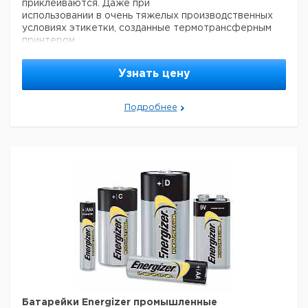
приклеиваются. Даже при
использовании в очень тяжелых производственных
условиях этикетки, созданные термотрансферным
принтером
BMP™21 хорошо читаются.
Основные преимущества:
Узнать цену
- Практичная конструкция
- Термотрансферная печать с разрешением 203 dpi
- Большой LCD дисплей (3 строки текста, 1 строка
Подробнее
значков)
- Запуск резца левой или правой рукой
- Автоматическая сериализация данных, встроенная
графика и штрихкоды.
Батарейки Energizer промышленные