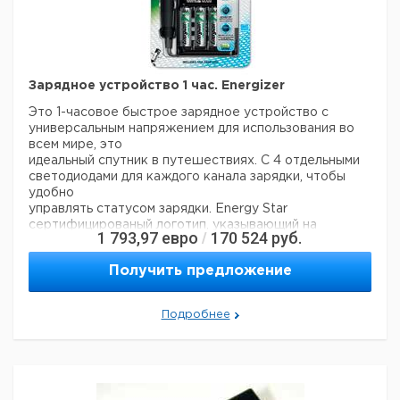
Зарядное устройство 1 час. Energizer
Это 1-часовое быстрое зарядное устройство с
универсальным напряжением для использования во
всем мире, это
идеальный спутник в путешествиях. С 4 отдельными
светодиодами для каждого канала зарядки, чтобы
удобно
управлять статусом зарядки. Energy Star
сертифицированый логотип, указывающий на
1 793,97
евро
170 524
руб.
/
энергосбережение,
эффективные зарядные устройства.
Получить предложение
- для аккумуляторов Mignon и Micro
- заряжает 1-4 “AA“ или “AAA“ NiMH аккумулятора
одновременно
Подробнее
- вкл. 2 х 2450 mAh Mignon/AA аккумулятора
- защита от неправильного подключения
- светодиодная индикация, постоянная подзарядка