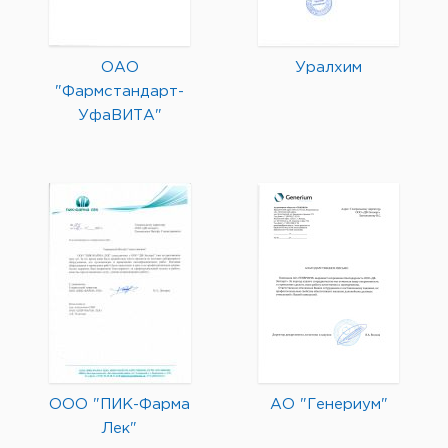
ОАО
Уралхим
"Фармстандарт-
УфаВИТА"
ООО "ПИК-Фарма
АО "Генериум"
Лек"