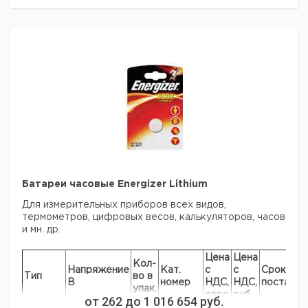
заказ в нашей компании составляет 300 евро с ндс.
Батареи часовые Energizer Lithium
Для измерительных приборов всех видов,
термометров, цифровых весов, калькуляторов, часов
и мн. др.
Цена
Цена
Кол-
Напряжение
Кат.
с
с
Срок
Тип
во в
В
номер
НДС,
НДС,
поставки
упак.
евро
руб
от
262
до
1 016 654
руб.