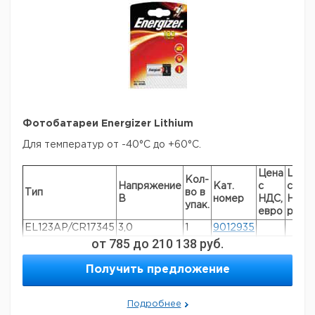
Фотобатареи Energizer Lithium
Для температур от -40°C до +60°C.
Цена
Цена
Кол-
Напряжение
Кат.
с
с
Тип
во в
В
номер
НДС,
НДС,
упак.
евро
руб
EL123AP/CR17345
3,0
1
9012935
от
785
до
210 138
руб.
ELCR2AP
3,0
1
9012936
EL223AP/CRP2
6,0
1
9012937
Получить предложение
EL2CR5AP/2CR5
6,0
1
9012938
Подробнее
Прошу обратить внимание на то, что минимальный