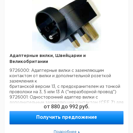
Адаптерные вилки, Швейцарии и
Великобритании
9726000: Адаптерные вилки с заземляющим
контактом от вилки и дополнительной розеткой
заземления к
британской версии 13, с предохранителем из тонкой
проволоки на 3, 5 или 13 А ("неразборной провод")
9726001: Односторонний адаптер вилки с
дополнительным заземляющим контактом (CEE 7) для
от
880
до
992
руб.
швейцарский
версия типа 12 ("неразборной провод")
Получить предложение
Цена
Цена
Кол-
Кат.
с
с
Срок
Подробнее