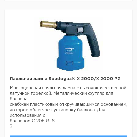
smartSlicer™
38
19
0,22
100
9194030
smartSlicer™
50
25
0,22
100
9194031
Прошу обратить внимание на то, что минимальный
заказ в нашей компании составляет 300 евро с ндс.
Паяльная лампа Soudogaz® X 2000/X 2000 PZ
Многоцелевая паяльная лампа с высококачественной
латунной горелкой. Металлический футляр для
баллона
снабжен пластиковым откручивающимся основанием,
которое облегчает установку баллона. Для
использования с
баллоном С 206 GLS.
3
4