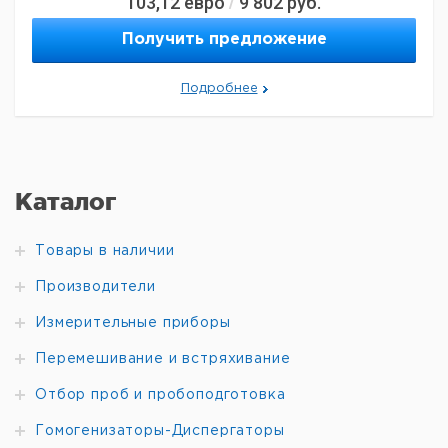
103,12
евро
9 802
руб.
/
В 50 Гц
- Допустимая нагрузка 16 А
Получить предложение
- Подходит для европейских разъемов
- Встроенная аккумуляторная батарея
Комплект поставки:
Подробнее
1 x аварийный датчик электропитания
2 x защитные крышки для штепсельной вилки
2 x винта
Прошу обратить внимание на то, что
минимальный заказ в нашей компании составляет 300
евро с ндс.
Каталог
Товары в наличии
Производители
Измерительные приборы
Перемешивание и встряхивание
Отбор проб и пробоподготовка
Гомогенизаторы-Диспергаторы