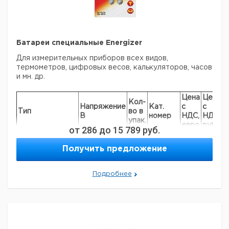
Батареи специальные Energizer
Для измерительных приборов всех видов,
термометров, цифровых весов, калькуляторов, часов
и мн. др.
Цена
Цена
Кол-
Напряжение
Кат.
с
с
С
Тип
во в
В
номер
НДС,
НДС,
п
упак.
евро
руб
от
286
до
15 789
руб.
A76/LR44/13GA
1,5
2
9012932
Получить предложение
EPX76/SR44
1,5
2
9012933
189/LR54/10GA
1,5
2
9012934
Подробнее
Прошу обратить внимание на то, что минимальный
заказ в нашей компании составляет 300 евро с ндс.