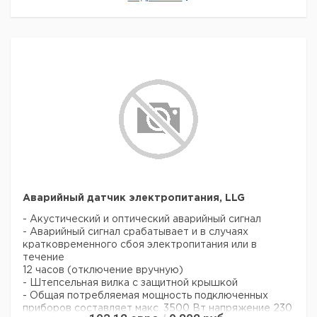
Тип
во
номер
НДС,
НДС,
поставки
евро
руб
с адаптером
1
9726000
Великобритании
с адаптером CH
1
9726001
Прошу обратить внимание на то, что минимальный
заказ в нашей компании составляет 300 евро с ндс.
Аварийный датчик электропитания, LLG
- Акустический и оптический аварийный сигнал
- Аварийный сигнал срабатывает и в случаях
кратковременного сбоя электропитания или в
течение
12 часов (отключение вручную)
- Штепсельная вилка с защитной крышкой
- Общая потребляемая мощность подключенных
приборов составляет макс. 3500 Вт напряжение 230