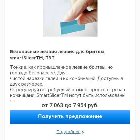
Безопасные лезвия лезвия для бритвы
smartSlicerTM, ПЭТ
Тонкие, как промышленное лезвие бритвы, но
гораздо безопаснее. Для
чистой нарезки гелей и их комбинаций. Доступны в
двух размерах.
Отрегулируйте требуемый размер, просто отрезав
ножницами. SmartSlicerTM могут быть использованы
на
от
7 063
до
7 954
руб.
чувствительных поверхностях, не царапая их.
Получить предложение
Цен
Ширина
Высота
Толщина
Кол-
Кат.
с
Тип
мм
мм
мм
во
номер
НДС
Подробнее
евр