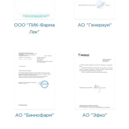
ООО "ПИК-Фарма
АО "Генериум"
Лек"
АО "Биннофарм"
АО "Эфко"