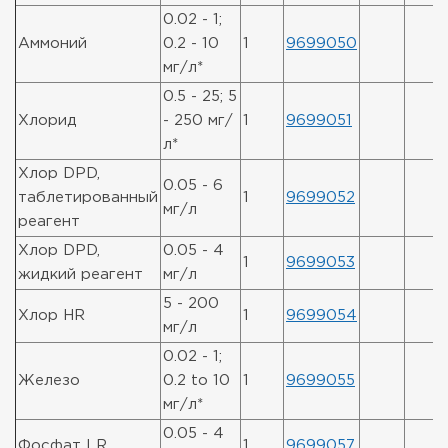
0.02 - 1;
Аммоний
0.2 - 10
1
9699050
мг/л*
0.5 - 25; 5
Хлорид
- 250 мг/
1
9699051
л*
Хлор DPD,
0.05 - 6
таблетированный
1
9699052
мг/л
реагент
Хлор DPD,
0.05 - 4
1
9699053
жидкий реагент
мг/л
5 - 200
Хлор HR
1
9699054
мг/л
0.02 - 1;
Железо
0.2 to 10
1
9699055
мг/л*
0.05 - 4
Фосфат LR
1
9699057