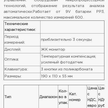
управлении. Оборудован микропроцессорной
технологий, отображение результата анализа
автоматически.Работает от 9V батареи PP3,
максимальное количество измерений 600.
Технические
характеристики:
Период
приблизительно 3 секунды
измерений:
Дисплей:
ЖК монитор
Температурная компенсация,
Оптика:
усиленый фотодатчик
Клавиатура:
3 кнопки из поликарбоната
Размеры:
190 x 110 x 55 мм
Цена
Цена
Кол-
Кат.
с
с
Тип
Диапазон
во в
номер
НДС,
НДС,
упак.
евро
руб