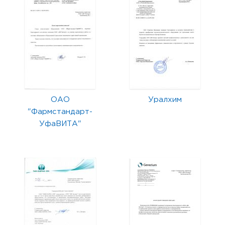
ОАО
Уралхим
"Фармстандарт-
УфаВИТА"