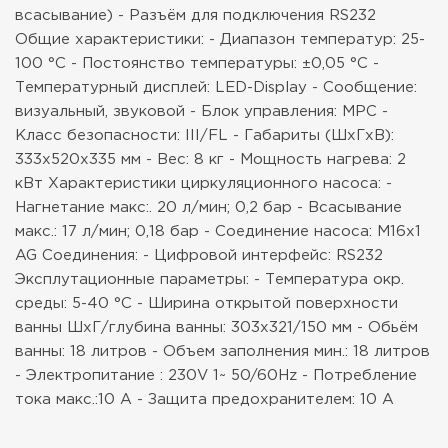
всасывание)
- Разъём для подключения RS232
Общие характеристики:
- Диапазон температур: 25-
100 °C
- Постоянство температуры: ±0,05 °C
-
Температурный дисплей: LED-Display
- Сообщение:
визуальный, звуковой
- Блок управления: MPC
-
Класс безопасности: III/FL
- Габариты (ШхГхВ):
333x520x335 мм
- Вес: 8 кг
- Мощность нагрева: 2
кВт
Характеристики циркуляционного насоса:
-
Нагнетание макс:. 20 л/мин; 0,2 бар
- Всасывание
макс.: 17 л/мин; 0,18 бар
- Соединение насоса: M16x1
AG
Соединения:
- Цифровой интерфейс: RS232
Эксплутационные параметры:
- Температура окр.
среды: 5-40 °C
- Ширина открытой поверхности
ванны ШхГ/глубина ванны: 303x321/150 мм
- Обьём
ванны: 18 литров
- Объем заполнения мин.: 18 литров
- Электропитание : 230V 1~ 50/60Hz
- Потребление
тока макс.:10 A
- Защита предохранителем: 10 A