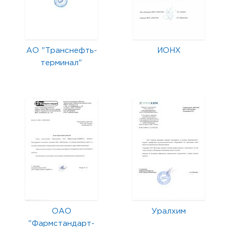
АО "Транснефть-
ИОНХ
терминал"
ОАО
Уралхим
"Фармстандарт-