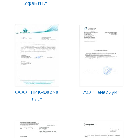
УфаВИТА"
ООО "ПИК-Фарма
АО "Генериум"
Лек"