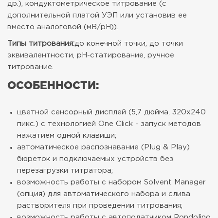
др.), кондуктометрическое титрование (с
дополнительной платой УЭП или установив ее
вместо аналоговой (мВ/рН)).
Типы титрования:
до конечной точки, до точки
эквивалентности, рН-статирование, ручное
титрование.
ОСОБЕННОСТИ:
цветной сенсорный дисплей (5,7 дюйма, 320х240
пикс.) с технологией One Click - запуск методов
нажатием одной клавиши;
автоматическое распознавание (Plug & Play)
бюреток и подключаемых устройств без
перезагрузки титратора;
возможность работы с набором Solvent Manager
(опция) для автоматического набора и слива
растворителя при проведении титрования;
возможность работы с автоподатчиком Rondolino