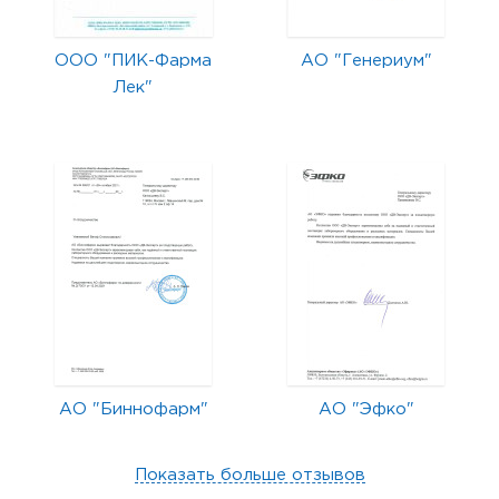
ООО "ПИК-Фарма
АО "Генериум"
Лек"
АО "Биннофарм"
АО "Эфко"
Показать больше отзывов