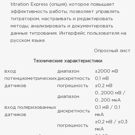
titration Express (опция), которое повышает
эффективность работы, позволяет управлять
титратором, настраивать и редактировать
методы, анализировать и документировать
данные титрования. Интерфейс пользователя на
русском языке.
Опросный лист
Технические характеристики
вход
диапазон
±2000 мВ
потенциометрических
дискретность
0,1 мВ
датчиков
погрешность
±0,2 мВ
0...2000 мВ /
диапазон
0...200 мкА
вход поляризованных
0,1 мВ / 0,1
дискретность
датчиков
мкА
±0,2 мВ / ±0,3
погрешность
мкА