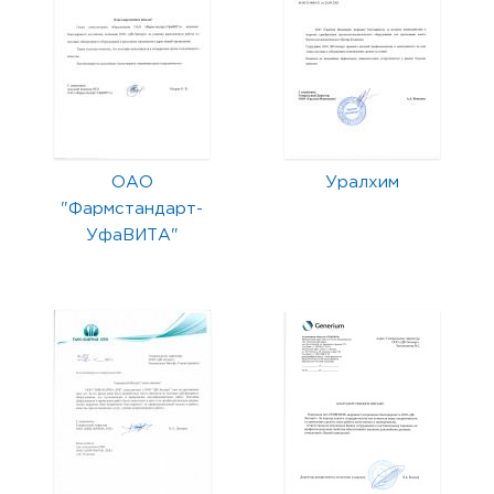
ОАО
Уралхим
"Фармстандарт-
УфаВИТА"