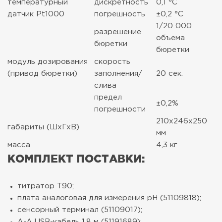
температурный
дискретность
0,1 °С
датчик Pt1000
погрешность
±0,2 °С
1/20 000
разрешение
объема
бюретки
бюретки
модуль дозирования
скорость
(привод бюретки)
заполнения/
20 сек.
слива
предел
±0,2%
погрешности
210х246х250
габариты (ШхГхВ)
мм
масса
4,3 кг
КОМПЛЕКТ ПОСТАВКИ:
титратор T90;
плата аналоговая для измерения рН (51109818);
сенсорный терминал (51109017);
А-А USB-кабель 1,8 м (51191689);