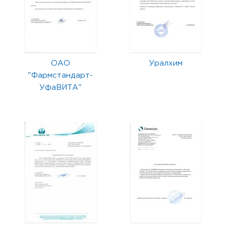
ОАО
Уралхим
"Фармстандарт-
УфаВИТА"