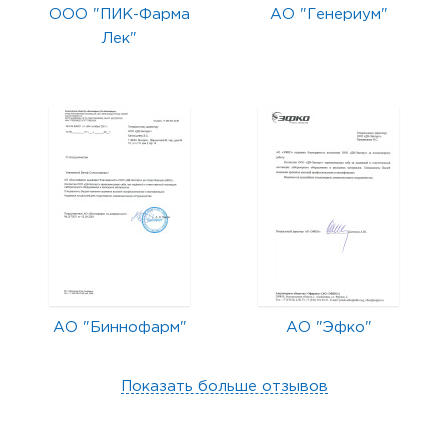
ООО "ПИК-Фарма
АО "Генериум"
Лек"
АО "Биннофарм"
АО "Эфко"
Показать больше отзывов