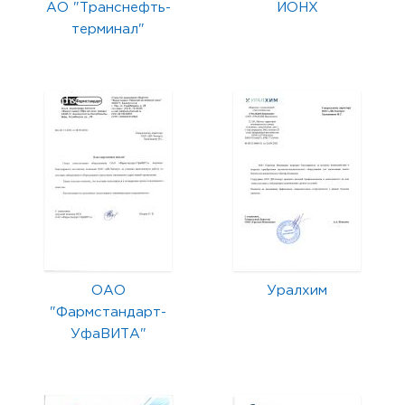
АО "Транснефть-
ИОНХ
терминал"
ОАО
Уралхим
"Фармстандарт-
УфаВИТА"