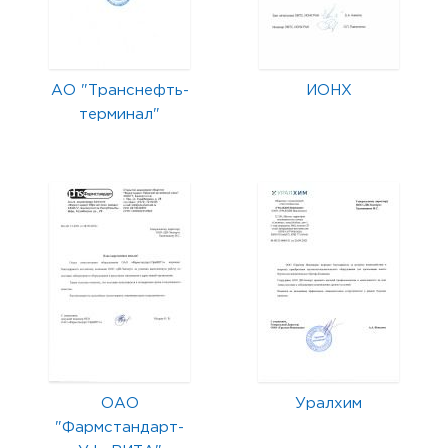
АО "Транснефть-
ИОНХ
терминал"
ОАО
Уралхим
"Фармстандарт-