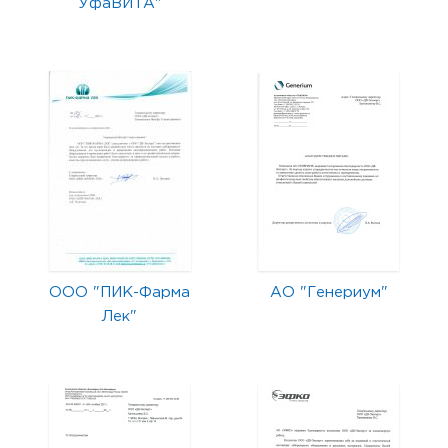
УфаВИТА"
ООО "ПИК-Фарма
АО "Генериум"
Лек"