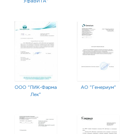
УфаВИТА"
ООО "ПИК-Фарма
АО "Генериум"
Лек"