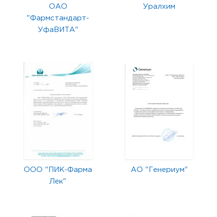
ОАО
Уралхим
"Фармстандарт-
УфаВИТА"
ООО "ПИК-Фарма
АО "Генериум"
Лек"