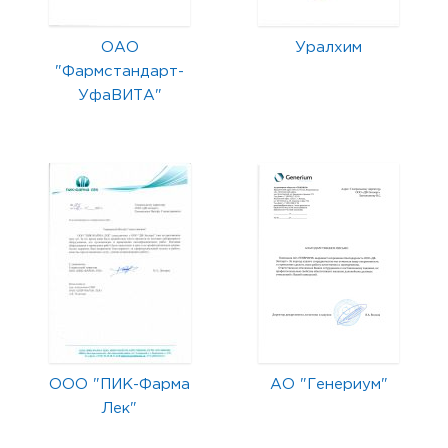
ОАО
Уралхим
"Фармстандарт-
УфаВИТА"
ООО "ПИК-Фарма
АО "Генериум"
Лек"