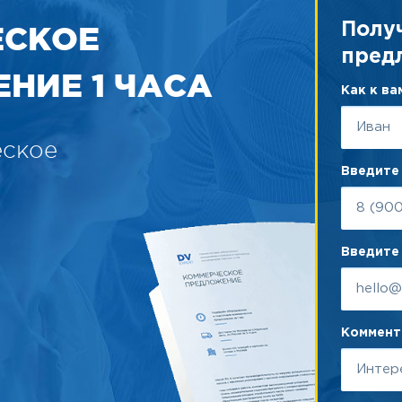
ЕСКОЕ
Полу
пред
НИЕ 1 ЧАСА
Как к в
еское
Введите
Введите 
Коммента