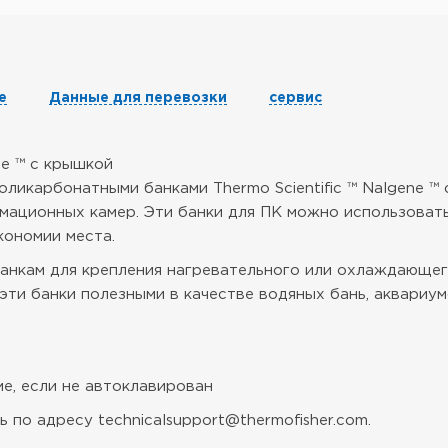
е
Данные для перевозки
сервис
e ™ с крышкой
икарбонатными банками Thermo Scientific ™ Nalgene ™ 
мационных камер. Эти банки для ПК можно использовать 
кономии места.
банкам для крепления нагревательного или охлаждающе
эти банки полезными в качестве водяных бань, аквариу
е, если не автоклавирован
 по адресу technicalsupport@thermofisher.com.