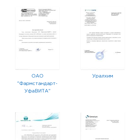
ОАО
Уралхим
"Фармстандарт-
УфаВИТА"