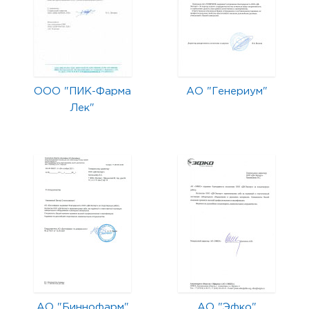
ООО "ПИК-Фарма
АО "Генериум"
Лек"
АО "Биннофарм"
АО "Эфко"