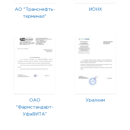
АО "Транснефть-
ИОНХ
терминал"
ОАО
Уралхим
"Фармстандарт-
УфаВИТА"