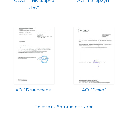
ООО "ПИК-Фарма
АО "Генериум"
Лек"
АО "Биннофарм"
АО "Эфко"
Показать больше отзывов