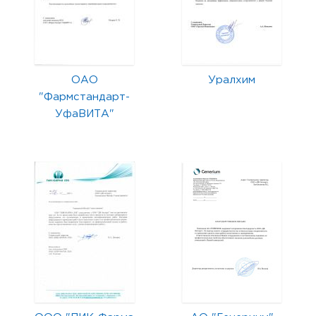
ОАО
Уралхим
"Фармстандарт-
УфаВИТА"