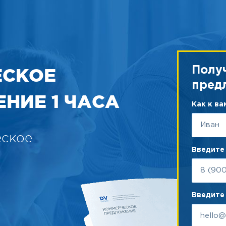
ЕСКОЕ
Полу
пред
НИЕ 1 ЧАСА
Как к в
еское
Введите
Введите 