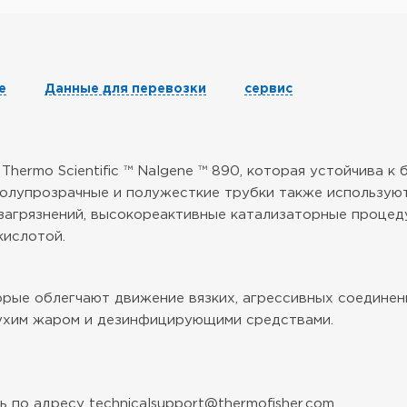
е
Данные для перевозки
сервис
ermo Scientific ™ Nalgene ™ 890, которая устойчива к
олупрозрачные и полужесткие трубки также используют
загрязнений, высокореактивные катализаторные процед
кислотой.
рые облегчают движение вязких, агрессивных соединен
сухим жаром и дезинфицирующими средствами.
 по адресу technicalsupport@thermofisher.com.