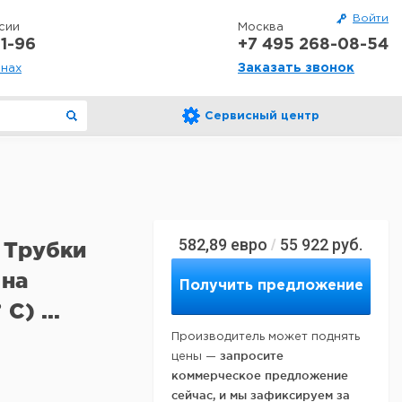
Войти
сии
Москва
1-96
+7 495 268-08-54
Заказать звонок
онах
Сервисный центр
582,89
евро
55 922
руб.
/
 Трубки
 на
Получить предложение
C) ...
Производитель может поднять
запросите
цены —
коммерческое предложение
сейчас, и мы зафиксируем за