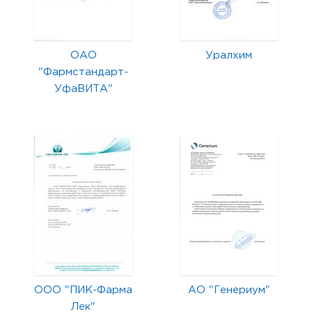
ОАО
Уралхим
"Фармстандарт-
УфаВИТА"
ООО "ПИК-Фарма
АО "Генериум"
Лек"