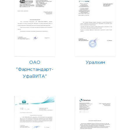
ОАО
Уралхим
"Фармстандарт-
УфаВИТА"