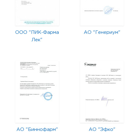
ООО "ПИК-Фарма
АО "Генериум"
Лек"
АО "Биннофарм"
АО "Эфко"