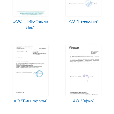
ООО "ПИК-Фарма
АО "Генериум"
Лек"
АО "Биннофарм"
АО "Эфко"