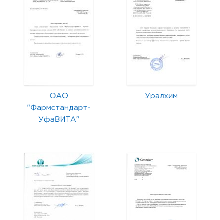
ОАО
Уралхим
"Фармстандарт-
УфаВИТА"