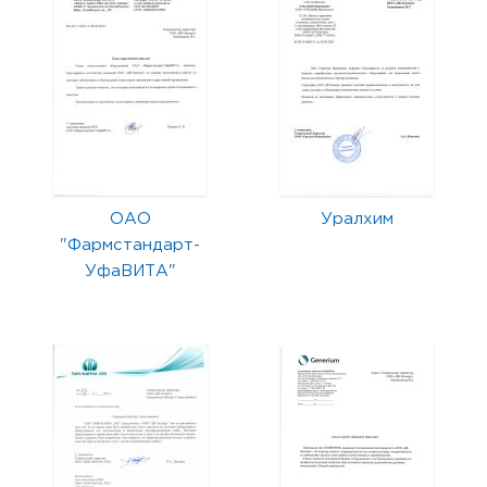
ОАО
Уралхим
"Фармстандарт-
УфаВИТА"