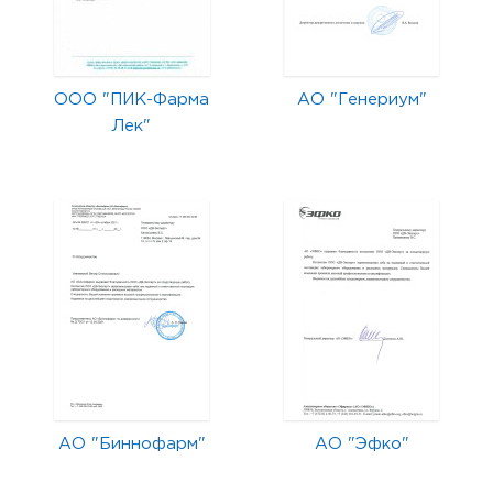
ООО "ПИК-Фарма
АО "Генериум"
Лек"
АО "Биннофарм"
АО "Эфко"