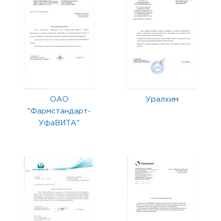
ОАО
Уралхим
"Фармстандарт-
УфаВИТА"