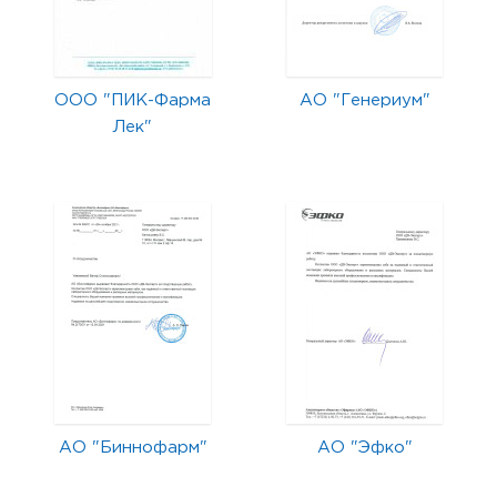
ООО "ПИК-Фарма
АО "Генериум"
Лек"
АО "Биннофарм"
АО "Эфко"