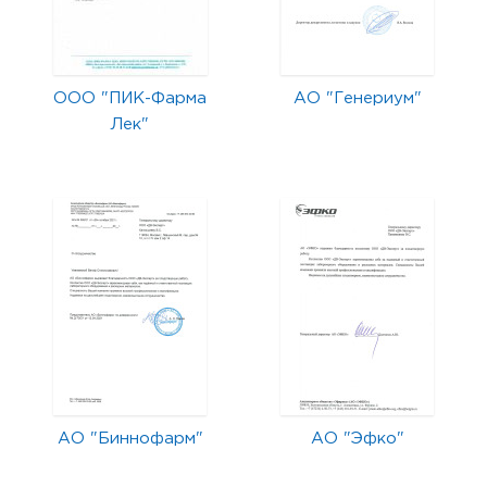
ООО "ПИК-Фарма
АО "Генериум"
Лек"
АО "Биннофарм"
АО "Эфко"