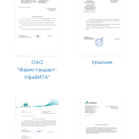
ОАО
Уралхим
"Фармстандарт-
УфаВИТА"