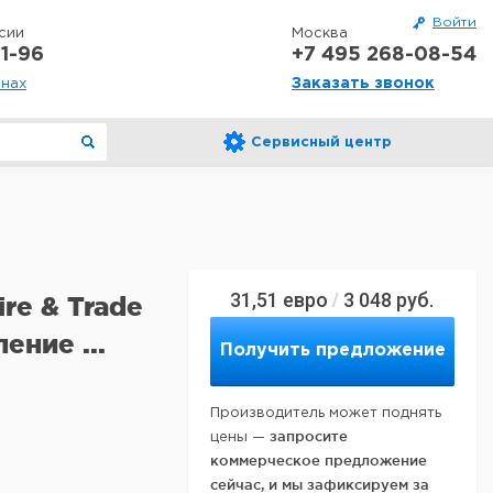
Войти
сии
Москва
1-96
+7 495 268-08-54
Заказать звонок
онах
Сервисный центр
31,51
евро
3 048
руб.
/
re & Trade
ение ...
Получить предложение
Производитель может поднять
запросите
цены —
коммерческое предложение
сейчас, и мы зафиксируем за