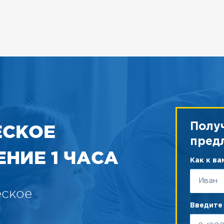
ЕСКОЕ
Полу
пред
НИЕ 1 ЧАСА
Как к в
еское
Введите