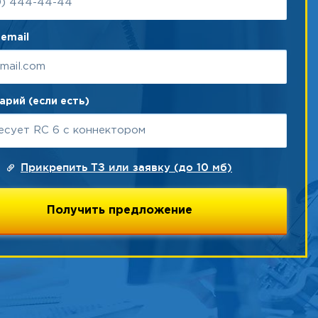
email
рий (если есть)
Прикрепить ТЗ или заявку (до 10 мб)