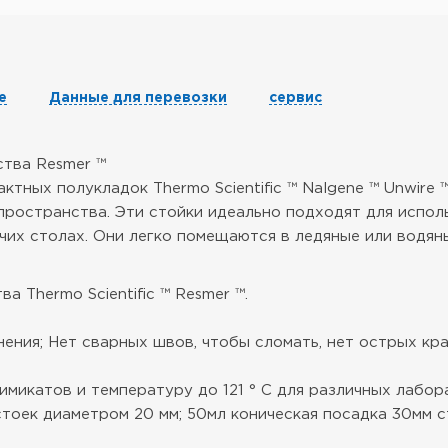
е
Данные для перевозки
сервис
ства Resmer ™
тных полукладок Thermo Scientific ™ Nalgene ™ Unwire
пространства. Эти стойки идеально подходят для испол
их столах. Они легко помещаются в ледяные или водяны
 Thermo Scientific ™ Resmer ™.
ения; Нет сварных швов, чтобы сломать, нет острых кра
икатов и температуру до 121 ° C для различных лабор
тоек диаметром 20 мм; 50мл коническая посадка 30мм с