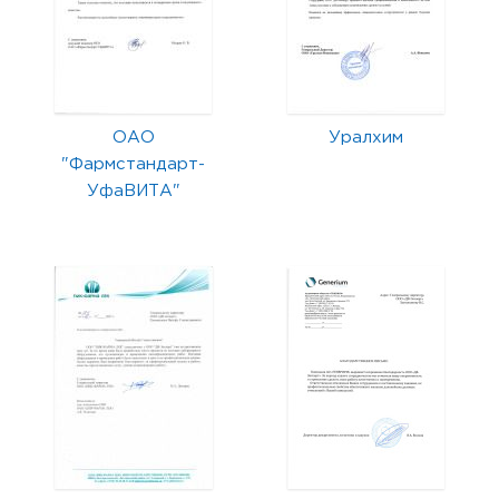
ОАО
Уралхим
"Фармстандарт-
УфаВИТА"