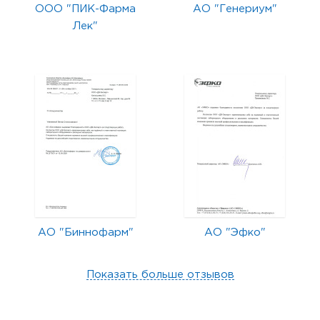
ООО "ПИК-Фарма
АО "Генериум"
Лек"
АО "Биннофарм"
АО "Эфко"
Показать больше отзывов