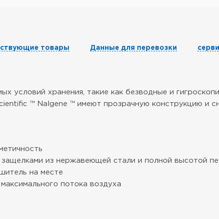
тствующие товары
Данные для перевозки
серв
х условий хранения, такие как безводные и гигроскопи
ientific ™ Nalgene ™ имеют прозрачную конструкцию и 
метичность
 защелками из нержавеющей стали и полной высотой пе
шитель на месте
 максимального потока воздуха