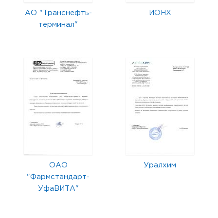
АО "Транснефть-
ИОНХ
терминал"
ОАО
Уралхим
"Фармстандарт-
УфаВИТА"