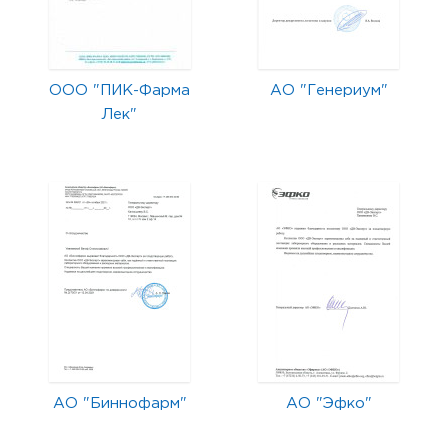
ООО "ПИК-Фарма
АО "Генериум"
Лек"
АО "Биннофарм"
АО "Эфко"