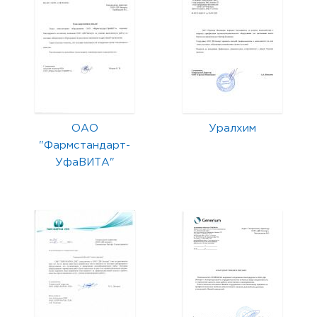
ОАО
Уралхим
"Фармстандарт-
УфаВИТА"