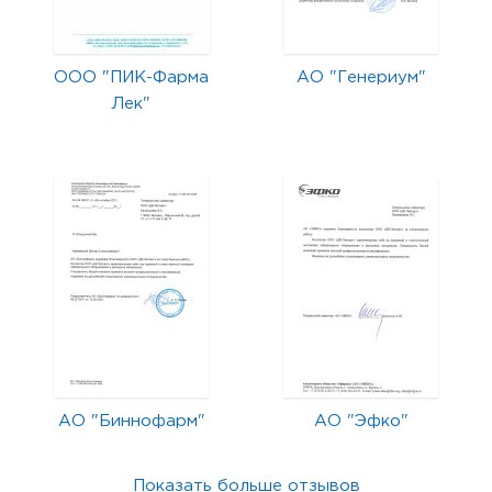
ООО "ПИК-Фарма
АО "Генериум"
Лек"
АО "Биннофарм"
АО "Эфко"
Показать больше отзывов