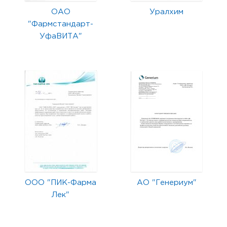
ОАО
Уралхим
"Фармстандарт-
УфаВИТА"
ООО "ПИК-Фарма
АО "Генериум"
Лек"