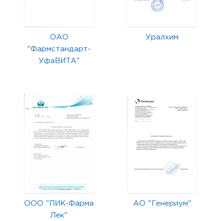
ОАО
Уралхим
"Фармстандарт-
УфаВИТА"
ООО "ПИК-Фарма
АО "Генериум"
Лек"