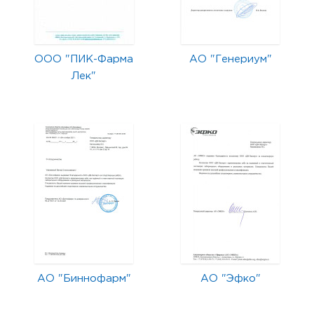
ООО "ПИК-Фарма
АО "Генериум"
Лек"
АО "Биннофарм"
АО "Эфко"