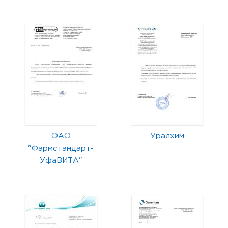
ОАО
Уралхим
"Фармстандарт-
УфаВИТА"