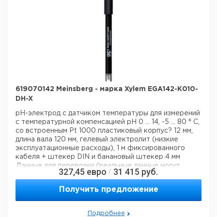
619070142 Meinsberg - марка Xylem EGA142-K010-
DH-X
pH-электрод с датчиком температуры для измерений
с температурной компенсацией
pH 0 ... 14, -5 ... 80 ° C,
со встроенным Pt 1000
пластиковый корпус? 12 мм,
длина вала 120 мм, гелевый электролит (низкие
эксплуатационные расходы), 1 м фиксированного
кабеля + штекер DIN и банановый штекер 4 мм
Данные для перевозки (реальные данные могут
327,45
евро
31 415
руб.
/
отличаться)
Страна происхождения:
Германия
Получить предложение
Подробнее