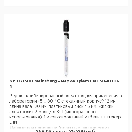
619071300 Meinsberg - марка Xylem EMC30-K010-
D
Редокс комбинированный электрод для применения в
лаборатории
-5 ... 80 ° С
стеклянный корпус? 12 мм,
длина вала 120 мм, платиновый диск? 5 мм, жидкий
электролит 3 моль / л KCI (многоразового
использования), 1 м фиксированный кабель + штекер
DIN
Данные для перевозки (реальные данные могут
368,03
евро
35 309
руб.
/