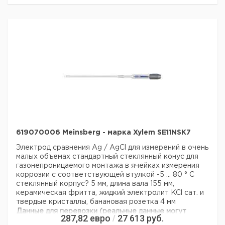
619070006 Meinsberg - марка Xylem SE11NSK7
Электрод сравнения Ag / AgCl для измерений в очень
малых объемах
стандартный стеклянный конус для
газонепроницаемого монтажа в ячейках измерения
коррозии с соответствующей втулкой
-5 ... 80 ° С
стеклянный корпус? 5 мм, длина вала 155 мм,
керамическая фритта, жидкий электролит KCl сат. и
твердые кристаллы, банановая розетка 4 мм
Данные для перевозки (реальные данные могут
287,82
евро
27 613
руб.
/
отличаться)