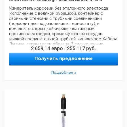
619070015 Meinsberg - ксилем марки КМЗ 5
Измеритель коррозии без эталонного электрода
Исполнение с водяной рубашкой, контейнер с
двойными стенками с трубными соединениями
(подходит для подключения к термостату), в
комплекте с крышкой ячейки, платиновым
противоэлектродом, промежуточным сосудом,
жидкой соединительной трубкой, капилляром Хабера
Луггина, держателем образца, 3 силиконовыми
2 659,14
евро
255 117
руб.
/
формами и специальный винт, вход и выход газа
Данные для перевозки (реальные данные могут
Получить предложение
отличаться)
Страна происхождения:
Германия
Подробнее