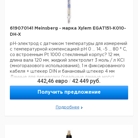
619070141 Meinsberg - марка Xylem EGAT151-K010-
DH-X
pH-электрод с датчиком температуры для измерений
с температурной компенсацией
pH 0 ... 14, -5 ... 80 ° C,
со встроенным Pt 1000
стеклянный корпус? 12 мм,
длина вала 120 мм, жидкий электролит 3 моль / л KCI
(многоразового использования), 1 м фиксированного
кабеля + штекер DIN и банановый штекер 4 мм
Данные для перевозки (реальные данные могут
442,46
евро
42 449
руб.
/
отличаться)
Страна происхождения:
Германия
Получить предложение
Подробнее