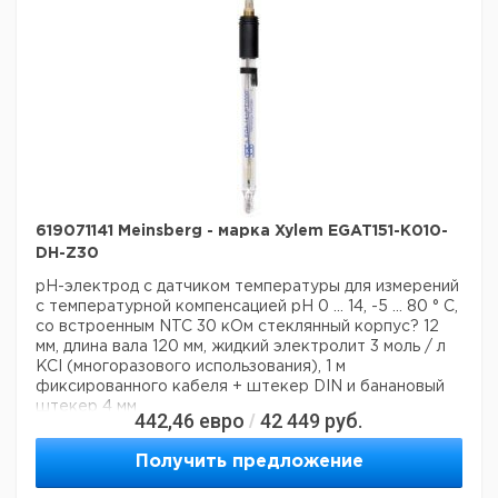
619071141 Meinsberg - марка Xylem EGAT151-K010-
DH-Z30
pH-электрод с датчиком температуры для измерений
с температурной компенсацией
pH 0 ... 14, -5 ... 80 ° C,
со встроенным NTC 30 кОм
стеклянный корпус? 12
мм, длина вала 120 мм, жидкий электролит 3 моль / л
KCI (многоразового использования), 1 м
фиксированного кабеля + штекер DIN и банановый
штекер 4 мм
442,46
евро
42 449
руб.
/
Данные для перевозки (реальные данные могут
отличаться)
Получить предложение
Страна происхождения:
Германия