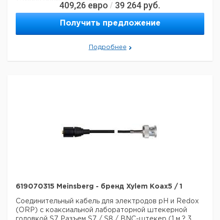
409,26
евро
39 264
руб.
/
Получить предложение
Подробнее
619070315 Meinsberg - бренд Xylem Koax5 / 1
Соединительный кабель для электродов pH и Redox
(ORP) с коаксиальной лабораторной штекерной
головкой S7
Разъем S7 / S8 / BNC-штекер (1 м,? 3