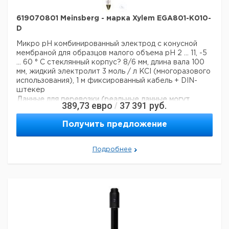
619070801 Meinsberg - марка Xylem EGA801-K010-
D
Микро pH комбинированный электрод с конусной
мембраной для образцов малого объема
рН 2 ... 11, -5
... 60 ° С
стеклянный корпус? 8/6 мм, длина вала 100
мм, жидкий электролит 3 моль / л KCI (многоразового
использования), 1 м фиксированный кабель + DIN-
штекер
Данные для перевозки (реальные данные могут
389,73
евро
37 391
руб.
/
отличаться)
Страна происхождения:
Германия
Получить предложение
Подробнее