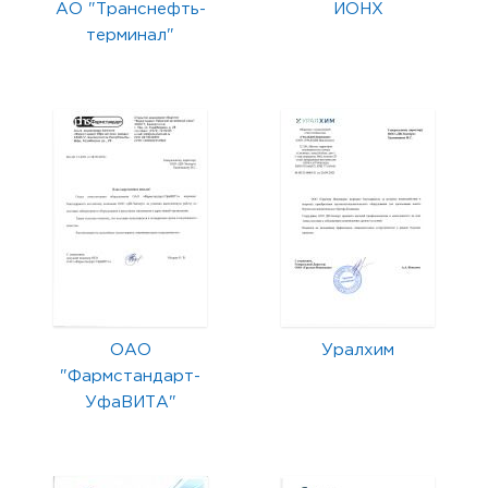
АО "Транснефть-
ИОНХ
терминал"
ОАО
Уралхим
"Фармстандарт-
УфаВИТА"