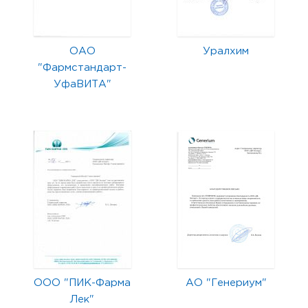
ОАО
Уралхим
"Фармстандарт-
УфаВИТА"
ООО "ПИК-Фарма
АО "Генериум"
Лек"